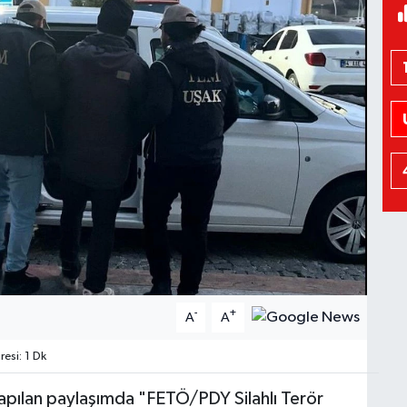
-
+
A
A
esi: 1 Dk
pılan paylaşımda "FETÖ/PDY Silahlı Terör