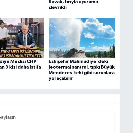
Kavak, tırıyla uçuruma
devrildi
diye Meclisi CHP
Eskişehir Mahmudiye'deki
 3 kişi daha istifa
jeotermal santral, tıpkı Büyük
Menderes'teki gibi sorunlara
yol açabilir