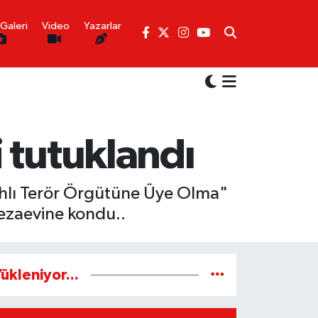
Galeri
Video
Yazarlar
 tutuklandı
hlı Terör Örgütüne Üye Olma"
cezaevine kondu..
ükleniyor...