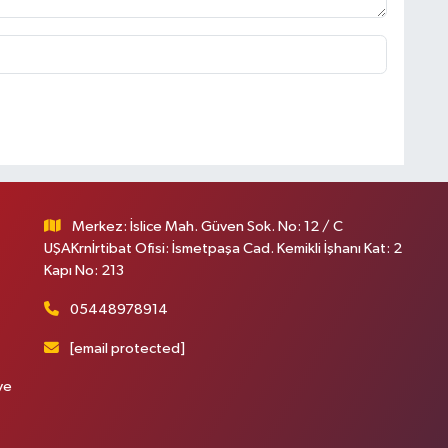
Merkez: İslice Mah. Güven Sok. No: 12 / C
UŞAKrnİrtibat Ofisi: İsmetpaşa Cad. Kemikli İşhanı Kat: 2
Kapı No: 213
05448978914
[email protected]
ve