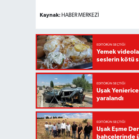
Kaynak:
HABER MERKEZİ
EDITÖRÜN SEÇTIĞI
Yemek videoların
seslerin kötü 
EDITÖRÜN SEÇTIĞI
Uşak Yenierice
yaralandı
EDITÖRÜN SEÇTIĞI
Uşak Eşme Der
bahçelerinde 