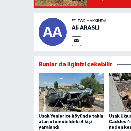
EDITÖR HAKKINDA
Ali ARASLI
Bunlar da ilginizi çekebilir
Uşak Yenierice köyünde takla
Uşak Uğu
atan otomobildeki 4 kişi
Caddesi'n
yaralandı
neden kes