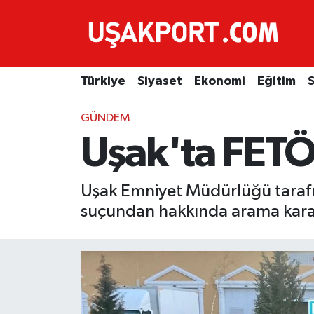
Türkiye
İstanbul Nöbetçi Eczaneler
Türkiye
Siyaset
Ekonomi
Eğitim
S
Siyaset
İstanbul Hava Durumu
GÜNDEM
Ekonomi
İstanbul Trafik Yoğunluk Haritası
Uşak'ta FETÖ
Eğitim
Süper Lig Puan Durumu ve Fikstür
Uşak Emniyet Müdürlüğü taraf
Sağlık
Tüm Manşetler
suçundan hakkında arama kararı
Spor
Son Dakika Haberleri
Haber Arşivi