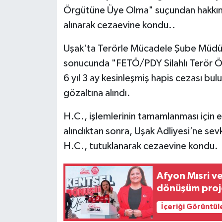
Örgütüne Üye Olma" suçundan hakkında 
alınarak cezaevine kondu..
Uşak'ta Terörle Mücadele Şube Müdürlü
sonucunda "FETÖ/PDY Silahlı Terör Ö
6 yıl 3 ay kesinleşmiş hapis cezası bu
gözaltına alındı.
H.C., işlemlerinin tamamlanması için 
alındıktan sonra, Uşak Adliyesi’ne sev
H.C., tutuklanarak cezaevine kondu.
Afyon Mısri ve
dönüşüm proje
İçeriği Görüntül