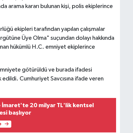
arama kararı bulunan kişi, polis ekiplerince
ğü ekipleri tarafından yapılan çalışmalar
rgütüne Üye Olma" suçundan dolayı hakkında
lunan hükümlü H.C. emniyet ekiplerince
emniyete götürüldü ve burada ifadesi
k edildi. Cumhuriyet Savcısına ifade veren
 İmaret'te 20 milyar TL'lik kentsel
si başlıyor
e