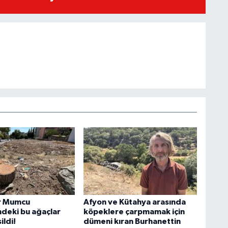
r Mumcu
Afyon ve Kütahya arasında
deki bu ağaçlar
köpeklere çarpmamak için
ildi!
dümeni kıran Burhanettin