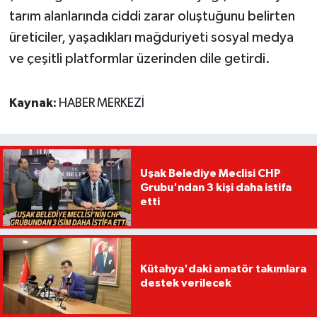
tarım alanlarında ciddi zarar oluştuğunu belirten
üreticiler, yaşadıkları mağduriyeti sosyal medya
ve çeşitli platformlar üzerinden dile getirdi.
Kaynak:
HABER MERKEZİ
Uşak Belediye Meclisi CHP
Grubu'ndan 3 kişi daha istifa
etti
Kütahya'daki amatör takımlara
destek verilecek