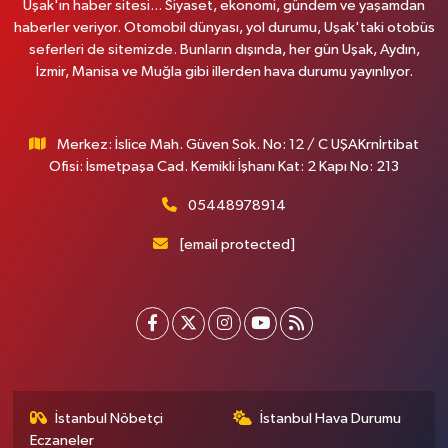
Uşak'ın haber sitesi... Siyaset, ekonomi, gündem ve yaşamdan
haberler veriyor. Otomobil dünyası, yol durumu, Uşak'taki otobüs
seferleri de sitemizde. Bunların dışında, her gün Uşak, Aydın,
İzmir, Manisa ve Muğla gibi illerden hava durumu yayınlıyor.
Merkez: İslice Mah. Güven Sok. No: 12 / C UŞAKrnİrtibat
Ofisi: İsmetpaşa Cad. Kemikli İşhanı Kat: 2 Kapı No: 213
05448978914
[email protected]
İstanbul Nöbetçi
İstanbul Hava Durumu
Eczaneler