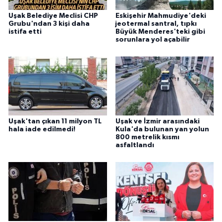
Uşak Belediye Meclisi CHP
Eskişehir Mahmudiye'deki
Grubu'ndan 3 kişi daha
jeotermal santral, tıpkı
istifa etti
Büyük Menderes'teki gibi
sorunlara yol açabilir
Uşak'tan çıkan 11 milyon TL
Uşak ve İzmir arasındaki
hala iade edilmedi!
Kula'da bulunan yan yolun
800 metrelik kısmı
asfaltlandı