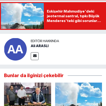
Eskişehir Mahmudiye'deki
jeotermal santral, tıpkı Büyük
Menderes'teki gibi sorunlara
yol açabilir
EDITÖR HAKKINDA
Ali ARASLI
Bunlar da ilginizi çekebilir