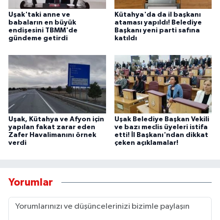
Uşak'taki anne ve
Kütahya'da da il başkanı
babaların en büyük
ataması yapıldı! Belediye
endişesini TBMM'de
Başkanı yeni parti safına
gündeme getirdi
katıldı
Uşak, Kütahya ve Afyon için
Uşak Belediye Başkan Vekili
yapılan fakat zarar eden
ve bazı meclis üyeleri istifa
Zafer Havalimanını örnek
etti! İl Başkanı'ndan dikkat
verdi
çeken açıklamalar!
Yorumlar