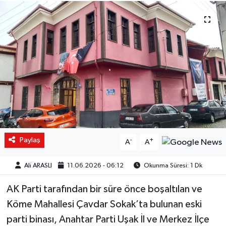
Paylaş
-
+
A
A
Ali ARASLI
11.06.2026 - 06:12
Okunma Süresi: 1 Dk
AK Parti tarafından bir süre önce boşaltılan ve
Köme Mahallesi Çavdar Sokak’ta bulunan eski
parti binası, Anahtar Parti Uşak İl ve Merkez İlçe