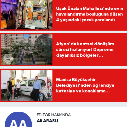
Uşak Ünalan Mahallesi'nde evin
havalandırma boşluğuna düşen
4 yaşındaki çocuk yaralandı
Afyon'da kentsel dönüşüm
süreci hızlanıyor! Depreme
dayanıksız bölgeler
yenilenecek!
Manisa Büyükşehir
Belediyesi'nden öğrenciye
kırtasiye ve konaklama
desteği
EDITÖR HAKKINDA
Ali ARASLI