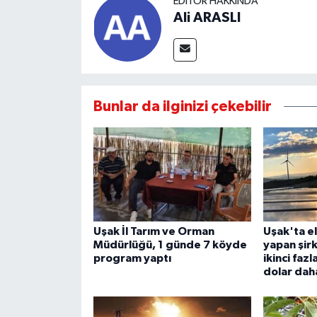
EDITÖR HAKKINDA
Ali ARASLI
Bunlar da ilginizi çekebilir
Uşak İl Tarım ve Orman
Uşak'ta el
Müdürlüğü, 1 günde 7 köyde
yapan şir
program yaptı
ikinci fazl
dolar dah