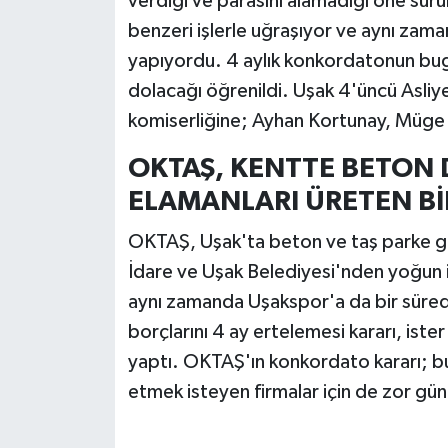
verdiği ve parasını alamadığı öne sürü
benzeri işlerle uğraşıyor ve aynı za
yapıyordu. 4 aylık konkordatonun bug
dolacağı öğrenildi. Uşak 4'üncü Asl
komiserliğine; Ayhan Kortunay, Müge 
OKTAŞ, KENTTE BETON 
ELAMANLARI ÜRETEN Bİ
OKTAŞ, Uşak'ta beton ve taş parke gibi
İdare ve Uşak Belediyesi'nden yoğun ih
aynı zamanda Uşakspor'a da bir süred
borçlarını 4 ay ertelemesi kararı, iste
yaptı. OKTAŞ'ın konkordato kararı; bur
etmek isteyen firmalar için de zor gün