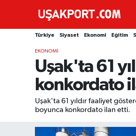
Türkiye
İstanbul Nöbetçi Eczaneler
Türkiye
Siyaset
Ekonomi
Eğitim
S
Siyaset
İstanbul Hava Durumu
EKONOMI
Ekonomi
İstanbul Trafik Yoğunluk Haritası
Uşak'ta 61 yı
Eğitim
Süper Lig Puan Durumu ve Fikstür
konkordato il
Sağlık
Tüm Manşetler
Uşak'ta 61 yıldır faaliyet göst
Spor
Son Dakika Haberleri
boyunca konkordato ilan etti.
Haber Arşivi