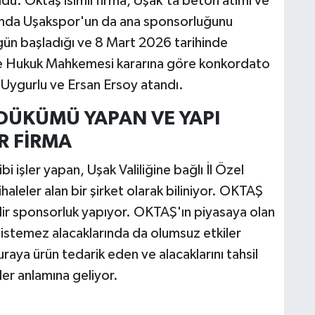
ldü. Oktaş isimli firma, Uşak'ta beton atımı ve
manda Uşakspor'un da ana sponsorluğunu
ün başladığı ve 8 Mart 2026 tarihinde
iye Hukuk Mahkemesi kararına göre konkordato
Uygurlu ve Ersan Ersoy atandı.
DÜKÜMÜ YAPAN VE YAPI
R FİRMA
 işler yapan, Uşak Valiliğine bağlı İl Özel
aleler alan bir şirket olarak biliniyor. OKTAŞ
ir sponsorluk yapıyor. OKTAŞ'ın piyasaya olan
r istemez alacaklarında da olumsuz etkiler
aya ürün tedarik eden ve alacaklarını tahsil
ler anlamına geliyor.