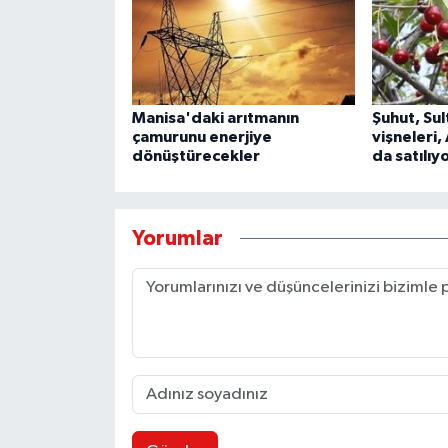
Manisa'daki arıtmanın
Şuhut, Su
çamurunu enerjiye
vişneleri
dönüştürecekler
da satılıy
Yorumlar