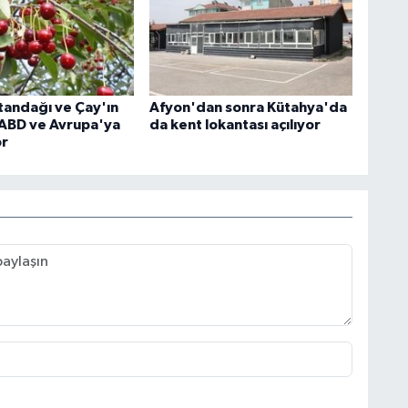
ltandağı ve Çay'ın
Afyon'dan sonra Kütahya'da
, ABD ve Avrupa'ya
da kent lokantası açılıyor
or