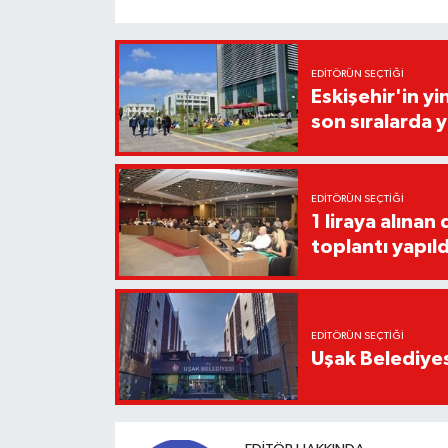
EDITÖRÜN SEÇTIĞI
Eskişehir'in y
son sıralarda y
EDITÖRÜN SEÇTIĞI
1 liraya alınan
toplantı yapıld
EDITÖRÜN SEÇTIĞI
Uşak Belediyes