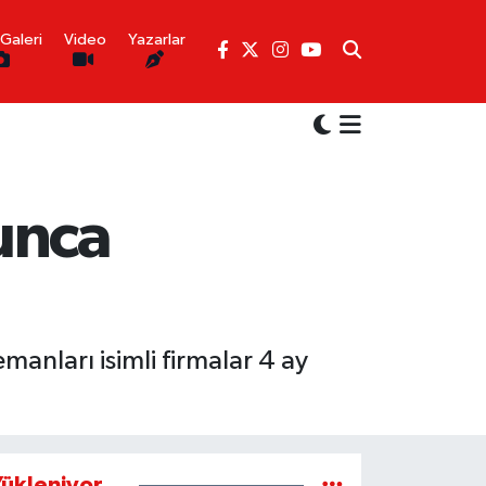
Galeri
Video
Yazarlar
yunca
anları isimli firmalar 4 ay
ükleniyor...