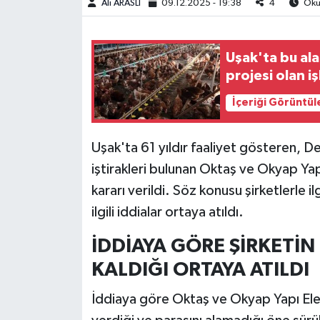
Ali ARASLI
09.12.2025 - 19:38
4
Okun
Uşak'ta bu al
projesi olan 
İçeriği Görüntül
Uşak'ta 61 yıldır faaliyet gösteren, Deniz
iştirakleri bulunan Oktaş ve Okyap Yapı
kararı verildi. Söz konusu şirketlerle i
ilgili iddialar ortaya atıldı.
İDDİAYA GÖRE ŞİRKETİN
KALDIĞI ORTAYA ATILDI
İddiaya göre Oktaş ve Okyap Yapı Elem