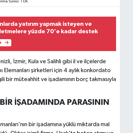
ma Süresi: 1 Dk
anlarda yatırım yapmak isteyen ve
işletmelere yüzde 70'e kadar destek
e
li, İzmir, Kula ve Salihli gibi il ve ilçelerde
 Elemanları şirketleri için 4 aylık konkordato
lgili bir müteahhit ve işadamının borç takmasıyla
 BİR İŞADAMINDA PARASININ
anları'nın bir işadamına yüklü miktarda mal