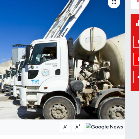
-
+
A
A