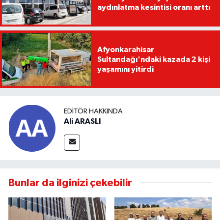
aydınlatma kesintisi oranı arttı
Afyonkarahisar
Sultandağı'ndaki kazada 2 kişi
yaşamını yitirdi
EDITÖR HAKKINDA
Ali ARASLI
Bunlar da ilginizi çekebilir