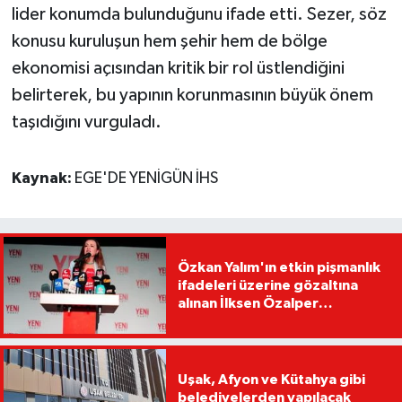
lider konumda bulunduğunu ifade etti. Sezer, söz
konusu kuruluşun hem şehir hem de bölge
ekonomisi açısından kritik bir rol üstlendiğini
belirterek, bu yapının korunmasının büyük önem
taşıdığını vurguladı.
Kaynak:
EGE'DE YENİGÜN İHS
Özkan Yalım'ın etkin pişmanlık
ifadeleri üzerine gözaltına
alınan İlksen Özalper
tutuklandı
Uşak, Afyon ve Kütahya gibi
belediyelerden yapılacak