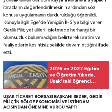
itirazların değerlendirilmesinin ardından söz
konusu uygulamanın durdurulduğu öğrenildi.
Konuyla ilgili Ege'de Yenigün İHS'ye bilgi veren
Gedik Piliç yetkilileri, işletmede herhangi bir
olumsuzluk bulunmadığını belirterek üretim ve
faaliyetlerin kesintisiz şekilde devam ettiğini ifade
etti.
2026 ve 2027 Eğitim
ve Öğretim Yılında,
Uşak'taki öğrenci
servis fiyatları ne kadar
olacak?
UŞAK TİCARET BORSASI BAŞKANI SEZER, GEDİK
PİLİÇ’İN BÖLGE EKONOMİSİ VE İSTİHDAM
AÇISINDAN ÖNEMİNE VURGU YAPTI