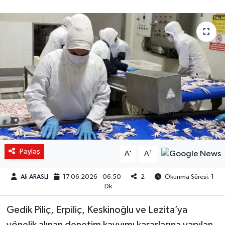
Paylaş
-
+
A
A
Ali ARASLI
17.06.2026 - 06:50
2
Okunma Süresi: 1
Dk
Gedik Piliç, Erpiliç, Keskinoğlu ve Lezita’ya
yönelik alınan denetim kayyımı kararlarına yapılan