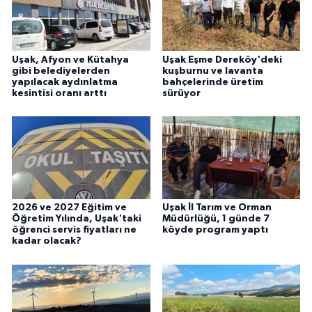
Uşak, Afyon ve Kütahya
Uşak Eşme Dereköy'deki
gibi belediyelerden
kuşburnu ve lavanta
yapılacak aydınlatma
bahçelerinde üretim
kesintisi oranı arttı
sürüyor
2026 ve 2027 Eğitim ve
Uşak İl Tarım ve Orman
Öğretim Yılında, Uşak'taki
Müdürlüğü, 1 günde 7
öğrenci servis fiyatları ne
köyde program yaptı
kadar olacak?