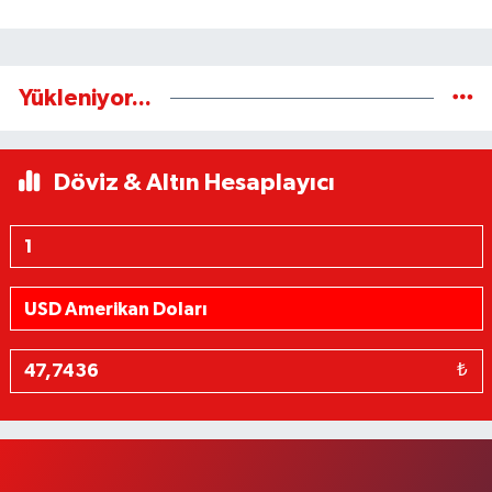
Yükleniyor...
Döviz & Altın Hesaplayıcı
₺