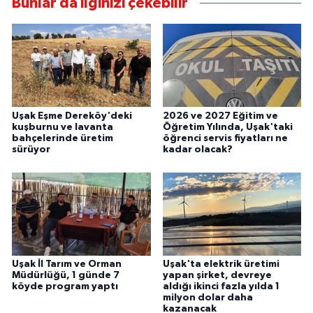
Bunlar da ilginizi çekebilir
Uşak Eşme Dereköy'deki
2026 ve 2027 Eğitim ve
kuşburnu ve lavanta
Öğretim Yılında, Uşak'taki
bahçelerinde üretim
öğrenci servis fiyatları ne
sürüyor
kadar olacak?
Uşak İl Tarım ve Orman
Uşak'ta elektrik üretimi
Müdürlüğü, 1 günde 7
yapan şirket, devreye
köyde program yaptı
aldığı ikinci fazla yılda 1
milyon dolar daha
kazanacak