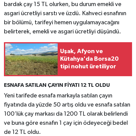
bardak çay 15 TL olurken, bu durum emekli ve
asgari ücretliyi sarstı ve üzdü. Kahveci esnafının
bir bölümü, tarifeyi hemen uygulamayacağını
belirterek, emekli ve asgari ücretliyi düşündü.
Uşak, Afyon ve
Kütahya'da Borsa20
tipi nohut üretiliyor
ESNAFA SATILAN ÇAYIN FİYATI 12 TL OLDU
Yeni tarifede esnafa markayla satılan çayın
fiyatında da yüzde 50 artış oldu ve esnafa satılan
100’lük çay markası da 1200 TL olarak belirlendi
ve buna göre esnafın 1 çay için ödeyeceği bedel
de 12 TL oldu.