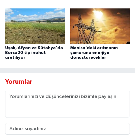
Uşak, Afyon ve Kütahya'da
Manisa'daki arıtmanın
Borsa20 tipi nohut
çamurunu enerjiye
üretiliyor
dönüştürecekler
Yorumlar