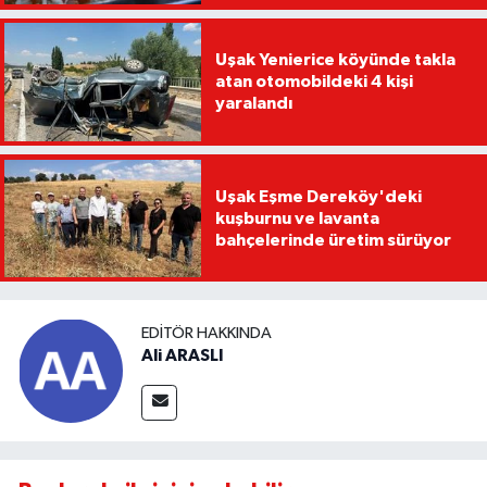
Uşak Yenierice köyünde takla
atan otomobildeki 4 kişi
yaralandı
Uşak Eşme Dereköy'deki
kuşburnu ve lavanta
bahçelerinde üretim sürüyor
EDITÖR HAKKINDA
Ali ARASLI