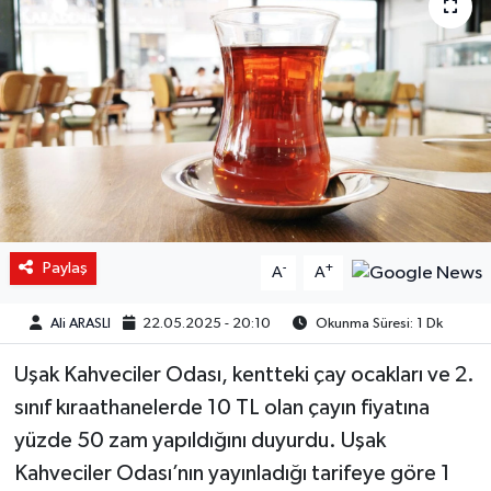
Paylaş
-
+
A
A
Ali ARASLI
22.05.2025 - 20:10
Okunma Süresi: 1 Dk
Uşak Kahveciler Odası, kentteki çay ocakları ve 2.
sınıf kıraathanelerde 10 TL olan çayın fiyatına
yüzde 50 zam yapıldığını duyurdu. Uşak
Kahveciler Odası’nın yayınladığı tarifeye göre 1