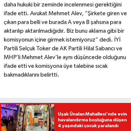
daha hukuki bir zeminde incelenmesi gerektiğini
ifade etti. Avukat Mehmet Alev, “Şirkete giren ve
çıkan para belli ve burada A veya B şahsına para
aktarılıp aktarılmadığıdır. Biz bunu aklama gibi bir
komisyonun içine girmek istemiyoruz” dedi. İYİ
Partili Selçuk Toker de AK Partili Hilal Sabancı ve
MHP’li Mehmet Alev’le aynı düşüncede olduğunu
ifade etti ve komisyona üye talebine sıcak
bakmadıklarını belirtti.
Uşak Ünalan Mahallesi'nde evin
havalandırma boşluğuna düşen
4 yaşındaki çocuk yaralandı