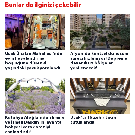
Bunlar da ilginizi çekebilir
Uşak Ünalan Mahallesi'nde
Afyon'da kentsel dönüşüm
evin havalandırma
süreci hızlanıyor! Depreme
boşluğuna düşen 4
dayanıksız bölgeler
yaşındaki çocuk yaralandı
yenilenecek!
Kütahya Aloğlu'ndan Emine
Uşak'ta 16 zehir taciri
ve İsmail Daşgın'ın lavanta
tutuklandı!
bahçesi çorak araziyi
canlandırdı!