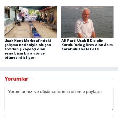
Uşak Kent Merkezi'ndeki
AK Parti Uşak İl Disiplin
çalışma nedeniyle oluşan
Kurulu'nda görev alan Asım
tozdan şikayetçi olan
Karabulut vefat etti
esnaf, işin bir an önce
bitmesini istiyor
Yorumlar