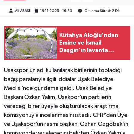
Ali ARASLI
19.11.2025 - 16:33
Okunma Süresi: 2 Dk
Kütahya Aloğlu'ndan
Emine ve İsmail
Daşgın'ın lavanta
bahçesi çorak araziyi
canlandırdı!
Uşakspor’un adı kullanılarak birilerinin topladığı
bağış paralarıyla ilgili iddialar Uşak Belediye
Meclisi’nde gündeme geldi. Uşak Belediye
Başkanı Özkan Yalım, Uşakpor’un partilerin
vereceği birer üyeyle oluşturulacak araştırma
komisyonuyla incelenmesini istedi. CHP’den Üye
ve Uşakspor’un resmi başkanı Özhan Özgöbek’in
komisyonda yer alacağını belirten Özkan Yalım’a