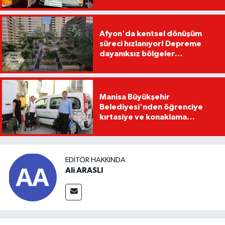
Afyon'da kentsel dönüşüm
süreci hızlanıyor! Depreme
dayanıksız bölgeler
yenilenecek!
Manisa Büyükşehir
Belediyesi'nden öğrenciye
kırtasiye ve konaklama
desteği
EDITÖR HAKKINDA
Ali ARASLI