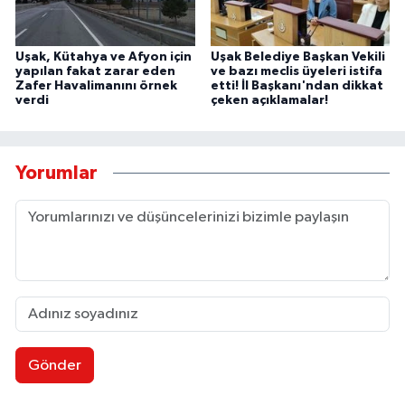
Uşak, Kütahya ve Afyon için
Uşak Belediye Başkan Vekili
yapılan fakat zarar eden
ve bazı meclis üyeleri istifa
Zafer Havalimanını örnek
etti! İl Başkanı'ndan dikkat
verdi
çeken açıklamalar!
Yorumlar
Gönder