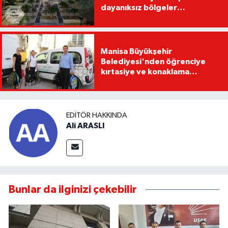
dayanıksız bölgeler
yenilenecek!
Manisa Büyükşehir
Belediyesi'nden öğrenciye
kırtasiye ve konaklama
desteği
EDITÖR HAKKINDA
Ali ARASLI
Bunlar da ilginizi çekebilir