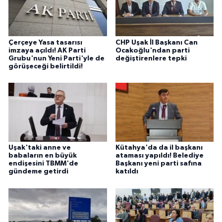
Çerçeye Yasa tasarısı
CHP Uşak İl Başkanı Can
imzaya açıldı! AK Parti
Ocakoğlu'ndan parti
Grubu'nun Yeni Parti'yle de
değiştirenlere tepki
görüşeceği belirtildi!
Uşak'taki anne ve
Kütahya'da da il başkanı
babaların en büyük
ataması yapıldı! Belediye
endişesini TBMM'de
Başkanı yeni parti safına
gündeme getirdi
katıldı