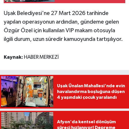
pankartlar dikkat çekti
Uşak Belediyesi'ne 27 Mart 2026 tarihinde
yapılan operasyonun ardından, gündeme gelen
Özgür Özel için kullanılan VIP makam otosuyla
ilgili durum, uzun süredir kamuoyunda tartışılıyor.
Kaynak:
HABER MERKEZİ
Uşak Ünalan Mahallesi'nde evin
havalandırma boşluğuna düşen
4 yaşındaki çocuk yaralandı
Afyon'da kentsel dönüşüm
süreci hızlanıyor! Depreme