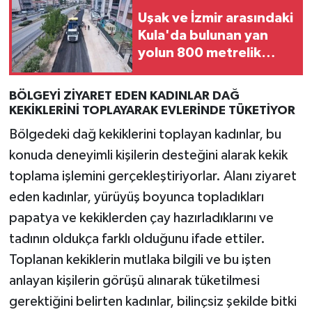
Uşak ve İzmir arasındaki
Kula'da bulunan yan
yolun 800 metrelik
kısmı asfaltlandı
BÖLGEYİ ZİYARET EDEN KADINLAR DAĞ
KEKİKLERİNİ TOPLAYARAK EVLERİNDE TÜKETİYOR
Bölgedeki dağ kekiklerini toplayan kadınlar, bu
konuda deneyimli kişilerin desteğini alarak kekik
toplama işlemini gerçekleştiriyorlar. Alanı ziyaret
eden kadınlar, yürüyüş boyunca topladıkları
papatya ve kekiklerden çay hazırladıklarını ve
tadının oldukça farklı olduğunu ifade ettiler.
Toplanan kekiklerin mutlaka bilgili ve bu işten
anlayan kişilerin görüşü alınarak tüketilmesi
gerektiğini belirten kadınlar, bilinçsiz şekilde bitki