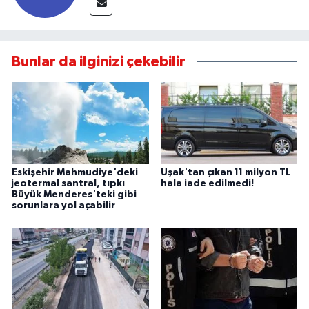
Bunlar da ilginizi çekebilir
Eskişehir Mahmudiye'deki
Uşak'tan çıkan 11 milyon TL
jeotermal santral, tıpkı
hala iade edilmedi!
Büyük Menderes'teki gibi
sorunlara yol açabilir