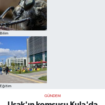
Bilim
Eğitim
GÜNDEM
Uşak'ın komşusu Kula'da