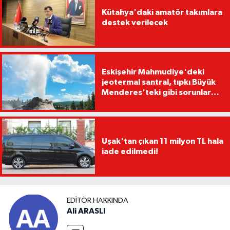
Kütahya'daki amatör takımlara
destek verilecek
Eskişehir Mahmudiye'deki
jeotermal santral, tıpkı Büyük
Menderes'teki gibi sorunlara
yol açabilir
Uşak'tan çıkan 11 milyon TL hala
iade edilmedi!
EDITÖR HAKKINDA
Ali ARASLI