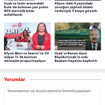
Uşak ve İzmir arasındaki
Afyon'daki 4 yaşındaki
Kula'da bulunan yan yolun
çocuğun şüpheli ölümü
800 metrelik kısmı
nedeniyle 5 kişiye gözaltı
asfaltlandı
Afyon Mısri ve İmaret'te 20
Uşak'ın Banaz ilçesi
milyar TL'lik kentsel
Büyükoturak'ın eski
dönüşüm projesi başlıyor
Başkanı hayatını kaybetti
Yorumlar