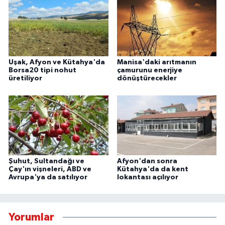
Uşak, Afyon ve Kütahya'da
Manisa'daki arıtmanın
Borsa20 tipi nohut
çamurunu enerjiye
üretiliyor
dönüştürecekler
Şuhut, Sultandağı ve
Afyon'dan sonra
Çay'ın vişneleri, ABD ve
Kütahya'da da kent
Avrupa'ya da satılıyor
lokantası açılıyor
Yorumlar