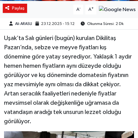
Paylaş
-
+
A
A
Ali ARASLI
23.12.2025 - 15:12
Okunma Süresi: 2 Dk
Uşak’ta Salı günleri (bugün) kurulan Dikilitaş
Pazarı’nda, sebze ve meyve fiyatları kış
dönemine göre yatay seyrediyor. Yaklaşık 1 aydır
hemen hemen fiyatların aynı düzeyde olduğu
görülüyor ve kış döneminde domatesin fiyatının
yaz mevsimiyle aynı olması da dikkat çekiyor.
Artan seracılık faaliyetleri nedeniyle fiyatlar
mevsimsel olarak değişkenliğe uğramasa da
vatandaşın aradığı tek unsurun lezzet olduğu
görülüyor.