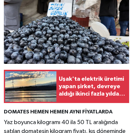
Uşak'ta elektrik üretimi
yapan şirket, devreye
aldığı ikinci fazla yılda 1
milyon dolar daha
kazanacak
DOMATES HEMEN HEMEN AYNI FİYATLARDA
Yaz boyunca kilogramı 40 ila 50 TL aralığında
satılan domatesin kilogram fiyatı, kış döneminde