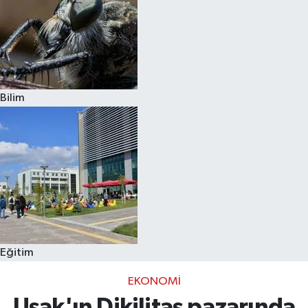
Bilim
Eğitim
EKONOMI
Uşak'ın Dikilitaş pazarında