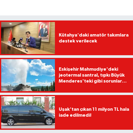
Kütahya'daki amatör takımlara
destek verilecek
Eskişehir Mahmudiye'deki
jeotermal santral, tıpkı Büyük
Menderes'teki gibi sorunlara
yol açabilir
Uşak'tan çıkan 11 milyon TL hala
iade edilmedi!