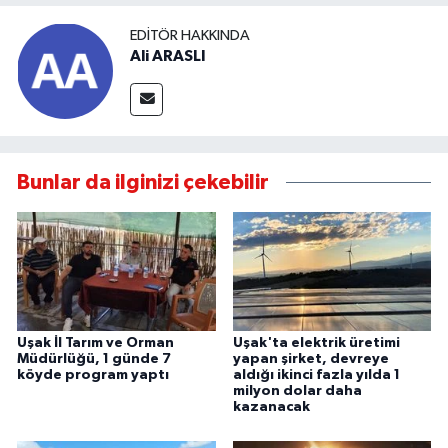
EDITÖR HAKKINDA
Ali ARASLI
Bunlar da ilginizi çekebilir
Uşak İl Tarım ve Orman
Uşak'ta elektrik üretimi
Müdürlüğü, 1 günde 7
yapan şirket, devreye
köyde program yaptı
aldığı ikinci fazla yılda 1
milyon dolar daha
kazanacak