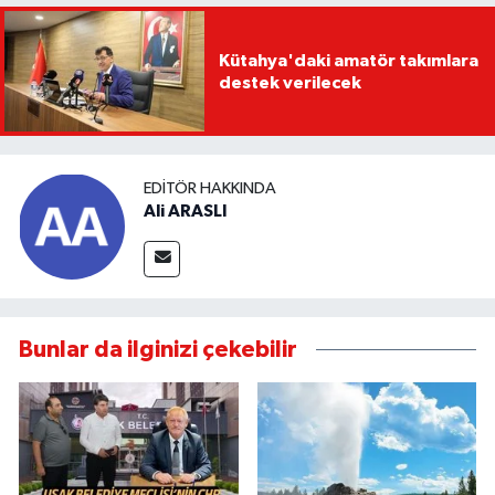
Kütahya'daki amatör takımlara
destek verilecek
EDITÖR HAKKINDA
Ali ARASLI
Bunlar da ilginizi çekebilir