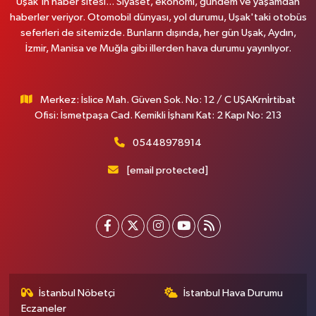
Uşak'ın haber sitesi... Siyaset, ekonomi, gündem ve yaşamdan
haberler veriyor. Otomobil dünyası, yol durumu, Uşak'taki otobüs
seferleri de sitemizde. Bunların dışında, her gün Uşak, Aydın,
İzmir, Manisa ve Muğla gibi illerden hava durumu yayınlıyor.
Merkez: İslice Mah. Güven Sok. No: 12 / C UŞAKrnİrtibat
Ofisi: İsmetpaşa Cad. Kemikli İşhanı Kat: 2 Kapı No: 213
05448978914
[email protected]
İstanbul Nöbetçi
İstanbul Hava Durumu
Eczaneler