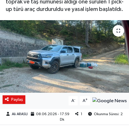
toprak ve taş numunesi aldığı öne sürülen 1 pick-
up türü araç durduruldu ve yasal işlem başlatıldı.
Paylaş
-
+
A
A
Ali ARASLI
08.06.2026 - 17:59
1
Okunma Süresi: 2
Dk