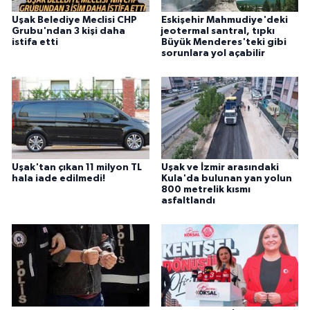
Uşak Belediye Meclisi CHP
Eskişehir Mahmudiye'deki
Grubu'ndan 3 kişi daha
jeotermal santral, tıpkı
istifa etti
Büyük Menderes'teki gibi
sorunlara yol açabilir
Uşak'tan çıkan 11 milyon TL
Uşak ve İzmir arasındaki
hala iade edilmedi!
Kula'da bulunan yan yolun
800 metrelik kısmı
asfaltlandı