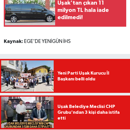
Uşak'tan çıkan 11
milyon TL hala iade
edilmedi!
Kaynak:
EGE'DE YENİGÜN İHS
Yeni Parti Uşak Kurucu İl
Başkanı belli oldu
Uşak Belediye Meclisi CHP
Grubu'ndan 3 kişi daha istifa
etti