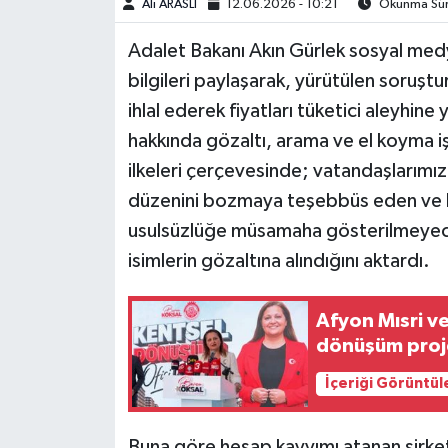
Ali ARASLI
12.06.2026 - 10:21
Okunma Süre
Adalet Bakanı Akın Gürlek sosyal med
bilgileri paylaşarak, yürütülen soruş
ihlal ederek fiyatları tüketici aleyhine
hakkında gözaltı, arama ve el koyma iş
ilkeleri çerçevesinde; vatandaşlarımı
düzenini bozmaya teşebbüs eden ve h
usulsüzlüğe müsamaha gösterilmeyecek
isimlerin gözaltına alındığını aktardı.
Afyon Mısri ve
dönüşüm proje
İçeriği Görüntül
Buna göre hesap kayyımı atanan şirketl