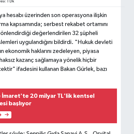
si: 1 Dk
ya hesabı üzerinden son operasyona ilişkin
turma kapsamında; serbest rekabet ortamını
 yönlendirdiği değerlendirilen 32 şüpheli
lemleri uygulandığını bildirdi. "Hukuk devleti
zın ekonomik haklarını zedeleyen, piyasa
aksız kazanç sağlamaya yönelik hiçbir
tir" ifadesini kullanan Bakan Gürlek, bazı
 İmaret'te 20 milyar TL'lik kentsel
si başlıyor
e
er şöyle: Şenpiliç Gıda Sanayi A.Ş., Orvital