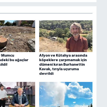
r Mumcu
Afyon ve Kütahya arasında
deki bu ağaçlar
köpeklere çarpmamak için
ildi!
dümeni kıran Burhanettin
Kavak, tırıyla uçuruma
devrildi