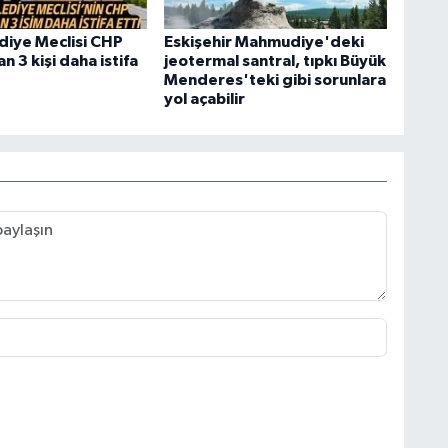
diye Meclisi CHP
Eskişehir Mahmudiye'deki
 3 kişi daha istifa
jeotermal santral, tıpkı Büyük
Menderes'teki gibi sorunlara
yol açabilir