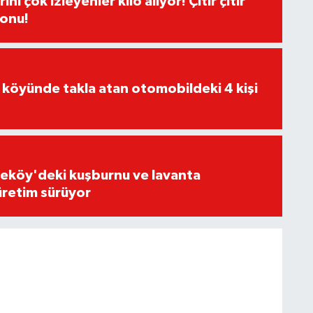
ı çok izleyenler kilo alıyor! Çıtır çıtır
sonu!
 köyünde takla atan otomobildeki 4 kişi
eköy'deki kuşburnu ve lavanta
üretim sürüyor