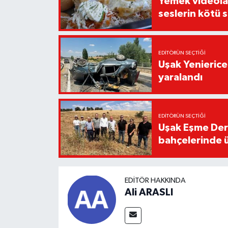
Yemek videoların
seslerin kötü 
EDITÖRÜN SEÇTIĞI
Uşak Yenierice
yaralandı
EDITÖRÜN SEÇTIĞI
Uşak Eşme Der
bahçelerinde 
EDITÖR HAKKINDA
Ali ARASLI