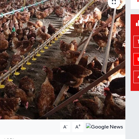
-
+
A
A