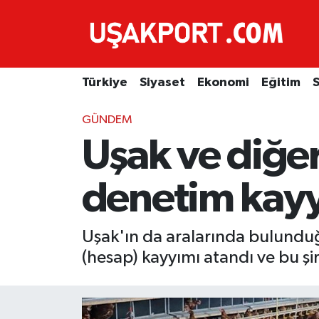
Türkiye
İstanbul Nöbetçi Eczaneler
Türkiye
Siyaset
Ekonomi
Eğitim
S
Siyaset
İstanbul Hava Durumu
GÜNDEM
Ekonomi
İstanbul Trafik Yoğunluk Haritası
Uşak ve diğer 
Eğitim
Süper Lig Puan Durumu ve Fikstür
denetim kay
Sağlık
Tüm Manşetler
Uşak'ın da aralarında bulunduğ
Spor
Son Dakika Haberleri
(hesap) kayyımı atandı ve bu şir
Haber Arşivi