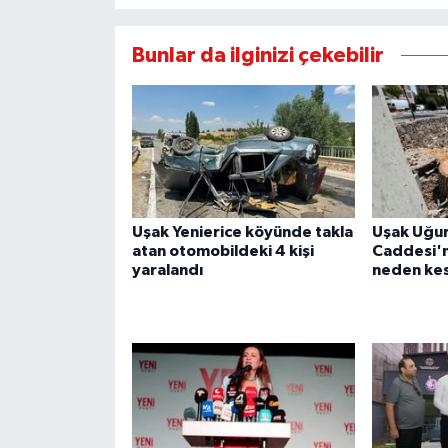
Bunlar da ilginizi çekebilir
Uşak Yenierice köyünde takla
Uşak Uğu
atan otomobildeki 4 kişi
Caddesi'n
yaralandı
neden kes