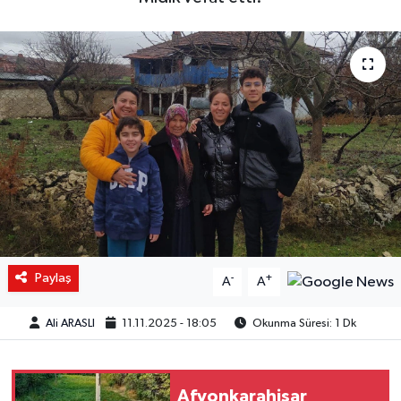
Paylaş
-
+
A
A
Ali ARASLI
11.11.2025 - 18:05
Okunma Süresi: 1 Dk
Afyonkarahisar