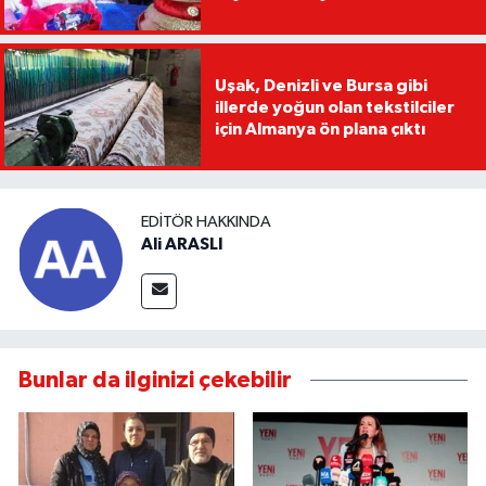
Uşak, Denizli ve Bursa gibi
illerde yoğun olan tekstilciler
için Almanya ön plana çıktı
EDITÖR HAKKINDA
Ali ARASLI
Bunlar da ilginizi çekebilir