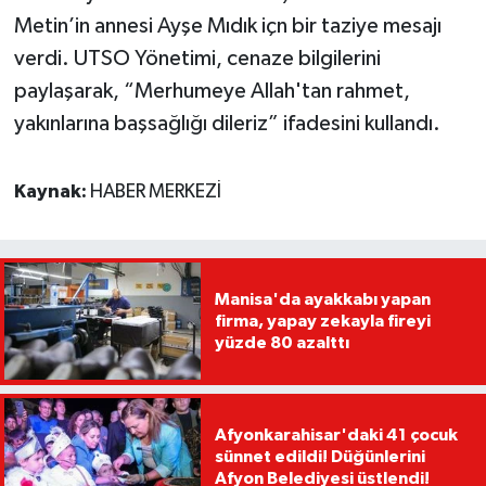
Metin’in annesi Ayşe Mıdık içn bir taziye mesajı
verdi. UTSO Yönetimi, cenaze bilgilerini
paylaşarak, “Merhumeye Allah'tan rahmet,
yakınlarına başsağlığı dileriz” ifadesini kullandı.
Kaynak:
HABER MERKEZİ
Manisa'da ayakkabı yapan
firma, yapay zekayla fireyi
yüzde 80 azalttı
Afyonkarahisar'daki 41 çocuk
sünnet edildi! Düğünlerini
Afyon Belediyesi üstlendi!