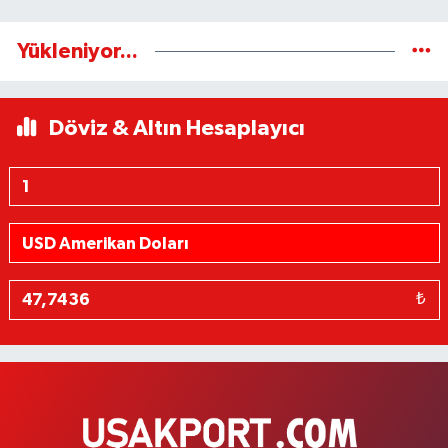
Yükleniyor...
Döviz & Altın Hesaplayıcı
₺