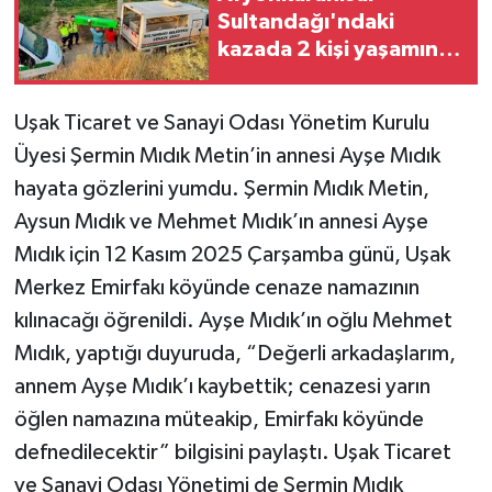
Sultandağı'ndaki
kazada 2 kişi yaşamını
yitirdi
Uşak Ticaret ve Sanayi Odası Yönetim Kurulu
Üyesi Şermin Mıdık Metin’in annesi Ayşe Mıdık
hayata gözlerini yumdu. Şermin Mıdık Metin,
Aysun Mıdık ve Mehmet Mıdık’ın annesi Ayşe
Mıdık için 12 Kasım 2025 Çarşamba günü, Uşak
Merkez Emirfakı köyünde cenaze namazının
kılınacağı öğrenildi. Ayşe Mıdık’ın oğlu Mehmet
Mıdık, yaptığı duyuruda, “Değerli arkadaşlarım,
annem Ayşe Mıdık’ı kaybettik; cenazesi yarın
öğlen namazına müteakip, Emirfakı köyünde
defnedilecektir” bilgisini paylaştı. Uşak Ticaret
ve Sanayi Odası Yönetimi de Şermin Mıdık