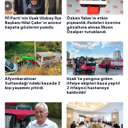
İYİ Parti'nin Uşak Ulubey İlçe
Özkan Yalım'ın etkin
Başkanı Hilal Çakır'ın annesi
pişmanlık ifadeleri üzerine
hayata gözlerini yumdu
gözaltına alınan İlksen
Özalper tutuklandı
Afyonkarahisar
Uşak'ta yangına giden
Sultandağı'ndaki kazada 2
itfaiye ekipleri kaza yaptı!
kişi yaşamını yitirdi
2 itfaiyeci hastaneye
kaldırıldı!