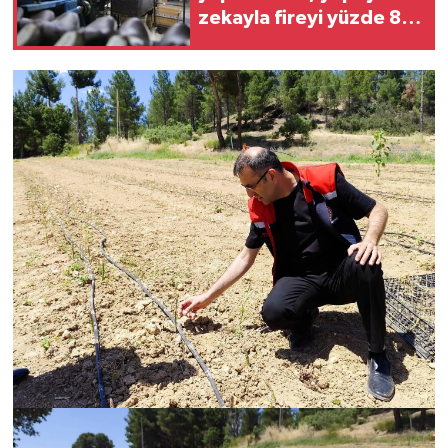
zekayla fireyi yüzde 80
azalttı