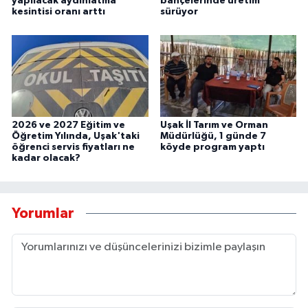
yapılacak aydınlatma
bahçelerinde üretim
kesintisi oranı arttı
sürüyor
2026 ve 2027 Eğitim ve
Uşak İl Tarım ve Orman
Öğretim Yılında, Uşak'taki
Müdürlüğü, 1 günde 7
öğrenci servis fiyatları ne
köyde program yaptı
kadar olacak?
Yorumlar