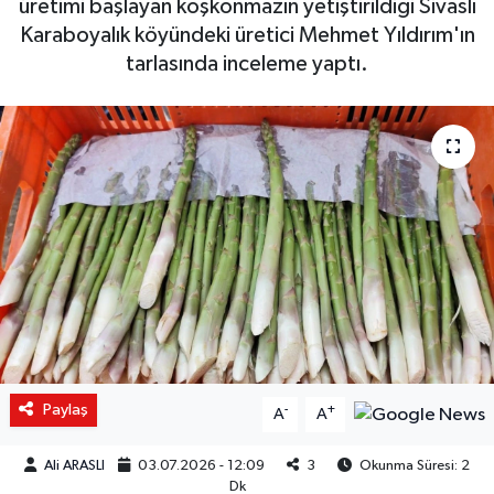
üretimi başlayan koşkonmazın yetiştirildiği Sivaslı
Karaboyalık köyündeki üretici Mehmet Yıldırım'ın
tarlasında inceleme yaptı.
Paylaş
-
+
A
A
Ali ARASLI
03.07.2026 - 12:09
3
Okunma Süresi: 2
Dk