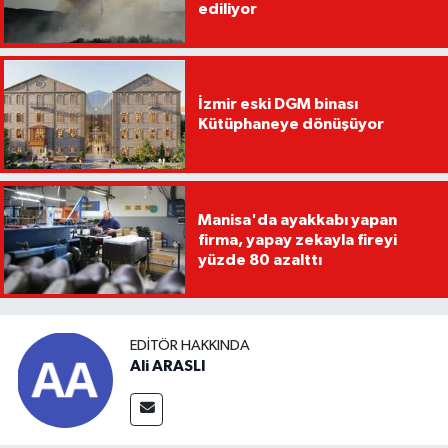
ediliyor
İzmir eski DGM binası
Kütüphaneye dönüşüyor
Manisa'da ayakkabı yapan
firma, yapay zekayla fireyi
yüzde 80 azalttı
EDITÖR HAKKINDA
Ali ARASLI