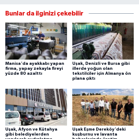
Bunlar da ilginizi çekebilir
Manisa'da ayakkabı yapan
Uşak, Denizli ve Bursa gibi
firma, yapay zekayla fireyi
illerde yoğun olan
yüzde 80 azalttı
tekstilciler için Almanya ön
plana çıktı
Uşak, Afyon ve Kütahya
Uşak Eşme Dereköy'deki
gibi belediyelerden
kuşburnu ve lavanta