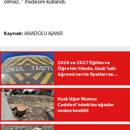
olmaz." ifadesini kullandı.
Kaynak:
ANADOLU AJANSI
2026 ve 2027 Eğitim ve
Öğretim Yılında, Uşak'taki
öğrenci servis fiyatları ne
kadar olacak?
Uşak Uğur Mumcu
Caddesi'ndeki bu ağaçlar
neden kesildi!