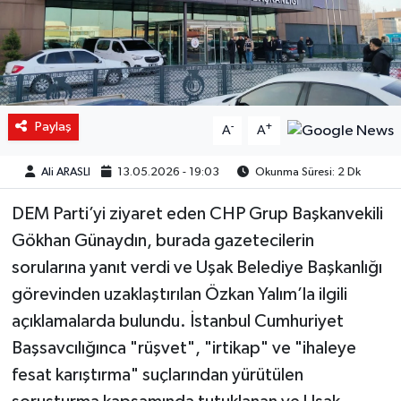
Paylaş
-
+
A
A
Ali ARASLI
13.05.2026 - 19:03
Okunma Süresi: 2 Dk
DEM Parti’yi ziyaret eden CHP Grup Başkanvekili
Gökhan Günaydın, burada gazetecilerin
sorularına yanıt verdi ve Uşak Belediye Başkanlığı
görevinden uzaklaştırılan Özkan Yalım’la ilgili
açıklamalarda bulundu. İstanbul Cumhuriyet
Başsavcılığınca "rüşvet", "irtikap" ve "ihaleye
fesat karıştırma" suçlarından yürütülen