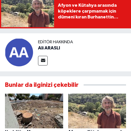
Afyon ve Kütahya arasında
köpeklere çarpmamak için
dümeni kıran Burhanettin
Kavak, tırıyla uçuruma devrildi
EDITÖR HAKKINDA
Ali ARASLI
Bunlar da ilginizi çekebilir