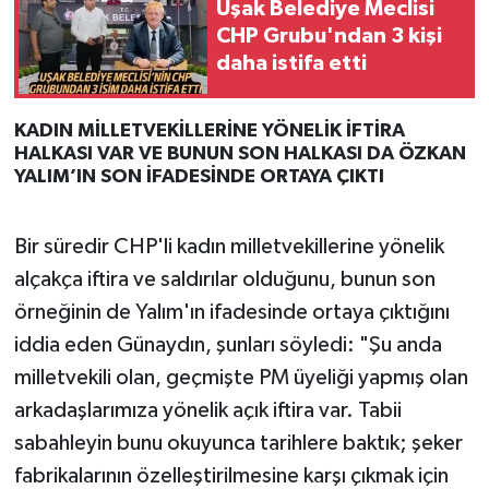
Uşak Belediye Meclisi
CHP Grubu'ndan 3 kişi
daha istifa etti
KADIN MİLLETVEKİLLERİNE YÖNELİK İFTİRA
HALKASI VAR VE BUNUN SON HALKASI DA ÖZKAN
YALIM’IN SON İFADESİNDE ORTAYA ÇIKTI
Bir süredir CHP'li kadın milletvekillerine yönelik
alçakça iftira ve saldırılar olduğunu, bunun son
örneğinin de Yalım'ın ifadesinde ortaya çıktığını
iddia eden Günaydın, şunları söyledi: "Şu anda
milletvekili olan, geçmişte PM üyeliği yapmış olan
arkadaşlarımıza yönelik açık iftira var. Tabii
sabahleyin bunu okuyunca tarihlere baktık; şeker
fabrikalarının özelleştirilmesine karşı çıkmak için