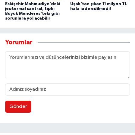
Eskişehir Mahmudiye'deki
Uşak'tan çıkan 11 milyon TL
jeotermal santral, tıpkı
hala iade edilmedi!
Büyük Menderes'teki gibi
sorunlara yol açabilir
Yorumlar
Gönder