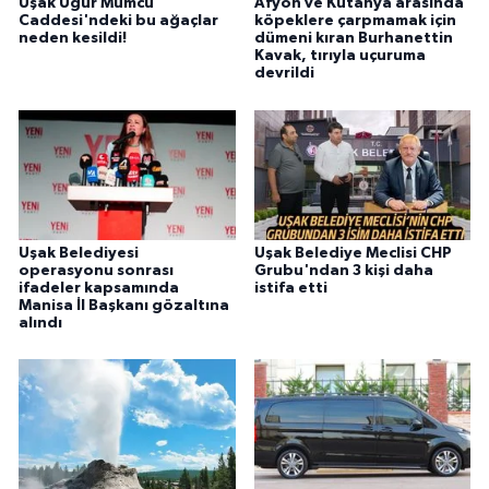
Uşak Uğur Mumcu
Afyon ve Kütahya arasında
Caddesi'ndeki bu ağaçlar
köpeklere çarpmamak için
neden kesildi!
dümeni kıran Burhanettin
Kavak, tırıyla uçuruma
devrildi
Uşak Belediyesi
Uşak Belediye Meclisi CHP
operasyonu sonrası
Grubu'ndan 3 kişi daha
ifadeler kapsamında
istifa etti
Manisa İl Başkanı gözaltına
alındı