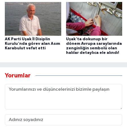
AK Parti Uşak İl Disiplin
Uşak'ta dokunup bir
Kurulu'nda görev alan Asım
dönem Avrupa saraylarında
Karabulut vefat etti
zenginliğin sembolü olan
halılar detaylıca ele alındı!
Yorumlar