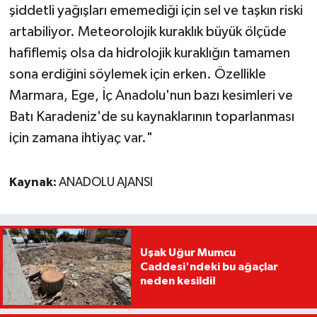
şiddetli yağışları ememediği için sel ve taşkın riski
artabiliyor. Meteorolojik kuraklık büyük ölçüde
hafiflemiş olsa da hidrolojik kuraklığın tamamen
sona erdiğini söylemek için erken. Özellikle
Marmara, Ege, İç Anadolu'nun bazı kesimleri ve
Batı Karadeniz'de su kaynaklarının toparlanması
için zamana ihtiyaç var."
Kaynak:
ANADOLU AJANSI
Uşak Uğur Mumcu
Caddesi'ndeki bu ağaçlar
neden kesildi!