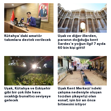
Kütahya'daki amatör
Uşak ve diğer illerden,
takımlara destek verilecek
paranın doğduğu kent
Sardes'e yoğun ilgi! 7 ayda
60 bin kişi gitti!
Uşak, Kütahya ve Eskişehir
Uşak Kent Merkezi'ndeki
gibi bir çok ilde hava
çalışma nedeniyle oluşan
sıcaklığı bunaltıcı seviyeye
tozdan şikayetçi olan
gelecek
esnaf, işin bir an önce
bitmesini istiyor