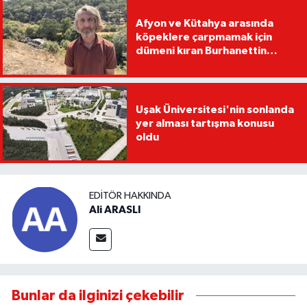
Afyon ve Kütahya arasında
köpeklere çarpmamak için
dümeni kıran Burhanettin
Kavak, tırıyla uçuruma devrildi
Uşak Üniversitesi'nin sonlanda
yer alması tartışma konusu
oldu
EDITÖR HAKKINDA
Ali ARASLI
Bunlar da ilginizi çekebilir