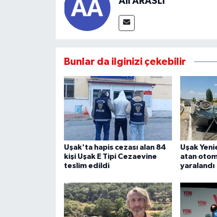
Ali ARASLI
Bunlar da ilginizi çekebilir
Uşak'ta hapis cezası alan 84
Uşak Yeni
kişi Uşak E Tipi Cezaevine
atan otomo
teslim edildi
yaralandı