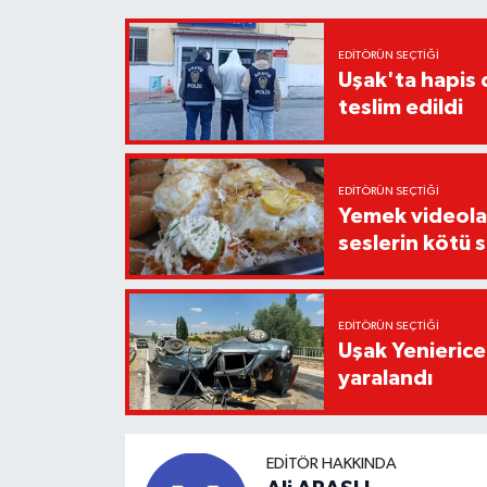
EDITÖRÜN SEÇTIĞI
Uşak'ta hapis c
teslim edildi
EDITÖRÜN SEÇTIĞI
Yemek videoların
seslerin kötü 
EDITÖRÜN SEÇTIĞI
Uşak Yenierice
yaralandı
EDITÖR HAKKINDA