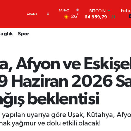
Foto 
DOLAR
°
26
47,7436
0.18
EURO
55,2510
0.32
ağlık
Spor
STERLİN
64,4811
0.38
GRAM ALTIN
6660.55
0.03
, Afyon ve Eskişeh
BİST100
13.779
-14
BITCOIN
e 9 Haziran 2026 S
64.959,79
1.11
ağış beklentisi
n yapılan uyarıya göre Uşak, Kütahya, Afyo
ak yağmur ve dolu etkili olacak!