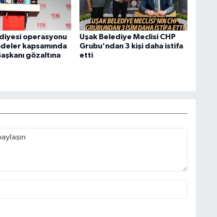
diyesi operasyonu
Uşak Belediye Meclisi CHP
fadeler kapsamında
Grubu'ndan 3 kişi daha istifa
Başkanı gözaltına
etti