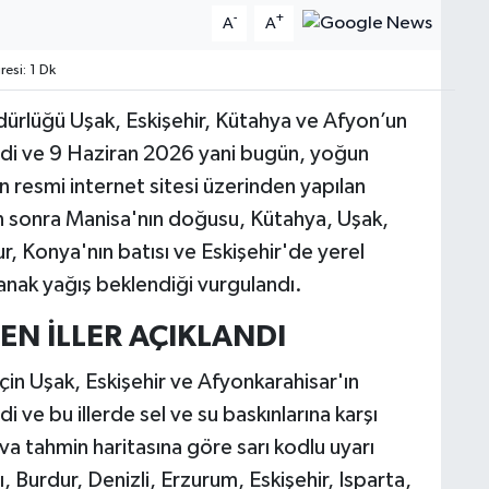
-
+
A
A
esi: 1 Dk
dürlüğü Uşak, Eskişehir, Kütahya ve Afyon’un
verdi ve 9 Haziran 2026 yani bugün, yoğun
resmi internet sitesi üzerinden yapılan
n sonra Manisa'nın doğusu, Kütahya, Uşak,
r, Konya'nın batısı ve Eskişehir'de yerel
anak yağış beklendiği vurgulandı.
EN İLLER AÇIKLANDI
n Uşak, Eskişehir ve Afyonkarahisar'ın
di ve bu illerde sel ve su baskınlarına karşı
va tahmin haritasına göre sarı kodlu uyarı
ı, Burdur, Denizli, Erzurum, Eskişehir, Isparta,