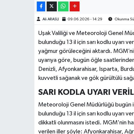
Ali ARASLI
09.06.2026 - 14:29
Okunma Sür
Uşak Valiliği ve Meteoroloji Genel Mü
bulunduğu 13 il için sarı kodlu uyarı 
yağmur görüleceğini aktardı. MGM’nin 
uyarıya göre, bugün öğle saatlerinde
Denizli, Afyonkarahisar, Isparta, Burdu
kuvvetli sağanak ve gök gürültülü sağ
SARI KODLA UYARI VERİL
Meteoroloji Genel Müdürlüğü bugün içi
bulunduğu 13 il için sarı kodlu uyarı ver
dikkatli olunmasını istedi. MGM'nin ha
verilen iller şöyle: Afyonkarahisar, Ağr