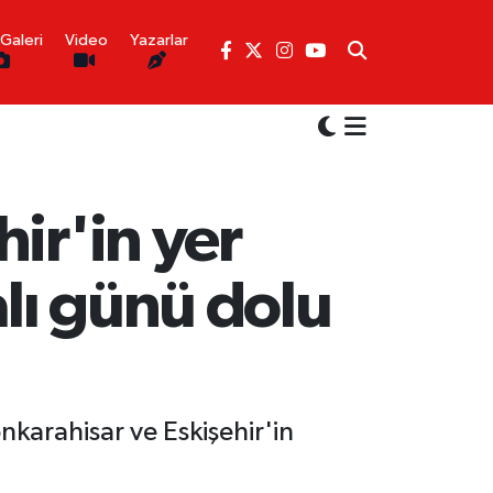
Galeri
Video
Yazarlar
ir'in yer
alı günü dolu
nkarahisar ve Eskişehir'in