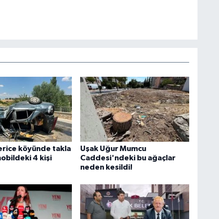
erice köyünde takla
Uşak Uğur Mumcu
bildeki 4 kişi
Caddesi'ndeki bu ağaçlar
neden kesildi!