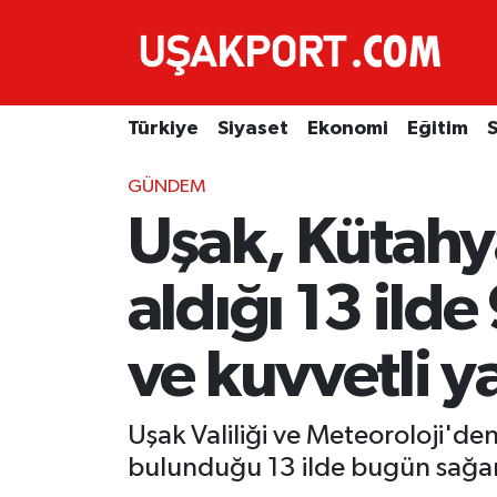
Türkiye
İstanbul Nöbetçi Eczaneler
Türkiye
Siyaset
Ekonomi
Eğitim
S
Siyaset
İstanbul Hava Durumu
GÜNDEM
Ekonomi
İstanbul Trafik Yoğunluk Haritası
Uşak, Kütahya
Eğitim
Süper Lig Puan Durumu ve Fikstür
aldığı 13 ild
Sağlık
Tüm Manşetler
ve kuvvetli y
Spor
Son Dakika Haberleri
Haber Arşivi
Uşak Valiliği ve Meteoroloji'de
bulunduğu 13 ilde bugün sağan