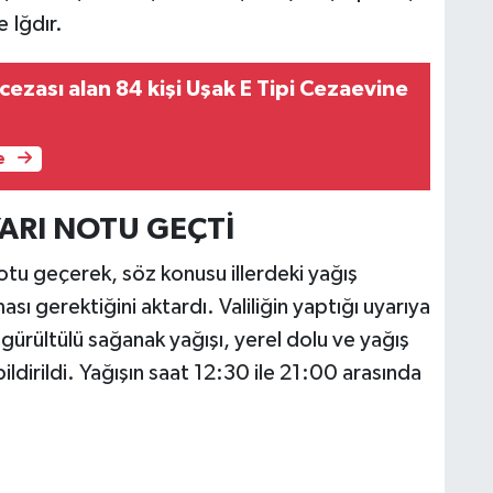
 Iğdır.
cezası alan 84 kişi Uşak E Tipi Cezaevine
e
YARI NOTU GEÇTİ
notu geçerek, söz konusu illerdeki yağış
sı gerektiğini aktardı. Valiliğin yaptığı uyarıya
gürültülü sağanak yağışı, yerel dolu ve yağış
bildirildi. Yağışın saat 12:30 ile 21:00 arasında