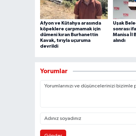
Afyon ve Kütahya arasında
Uşak Bele
köpeklere çarpmamak için
sonrası i
dümeni kıran Burhanettin
Manisa İl 
Kavak, tırıyla uçuruma
alındı
devrildi
Yorumlar
Gönder