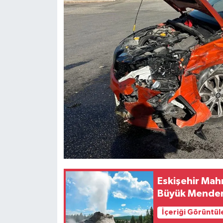
Eskişehir Mah
Büyük Menderes
İçeriği Görüntül