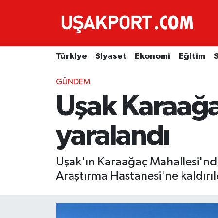
Türkiye
İstanbul Nöbetçi Eczaneler
Türkiye
Siyaset
Ekonomi
Eğitim
S
Siyaset
İstanbul Hava Durumu
GÜNDEM
Ekonomi
İstanbul Trafik Yoğunluk Haritası
Uşak Karaağa
Eğitim
Süper Lig Puan Durumu ve Fikstür
yaralandı
Sağlık
Tüm Manşetler
Uşak'ın Karaağaç Mahallesi'nde
Spor
Son Dakika Haberleri
Araştırma Hastanesi'ne kaldırıl
Haber Arşivi