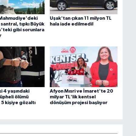
 Mahmudiye'deki
Uşak'tan çıkan 11 milyon TL
santral, tıpkı Büyük
hala iade edilmedi!
teki gibi sorunlara
r
i 4 yaşındaki
Afyon Mısri ve İmaret'te 20
üpheli ölümü
milyar TL'lik kentsel
5 kişiye gözaltı
dönüşüm projesi başlıyor