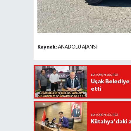
Kaynak:
ANADOLU AJANSI
EDITÖRÜN SEÇTIĞI
Uşak Belediye 
etti
EDITÖRÜN SEÇTIĞI
Kütahya'daki a