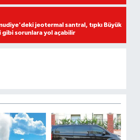
udiye'deki jeotermal santral, tıpkı Büyük
gibi sorunlara yol açabilir