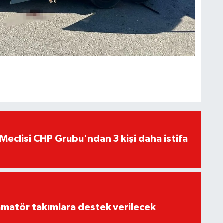
Meclisi CHP Grubu'ndan 3 kişi daha istifa
matör takımlara destek verilecek