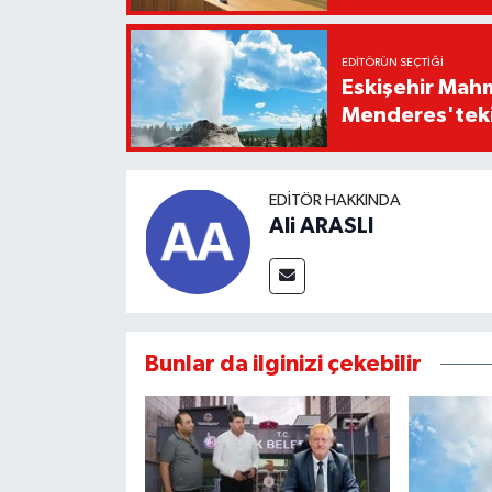
EDITÖRÜN SEÇTIĞI
Eskişehir Mahm
Menderes'teki 
EDITÖR HAKKINDA
Ali ARASLI
Bunlar da ilginizi çekebilir