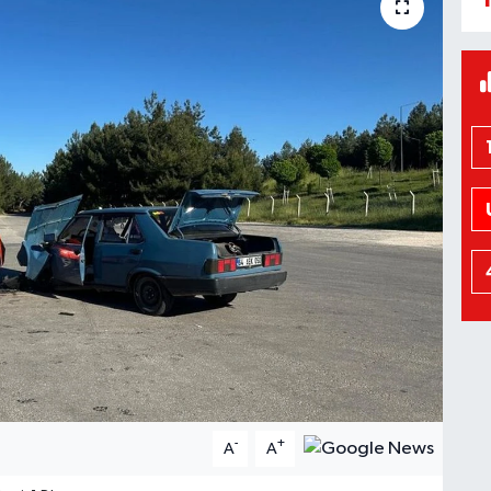
-
+
A
A