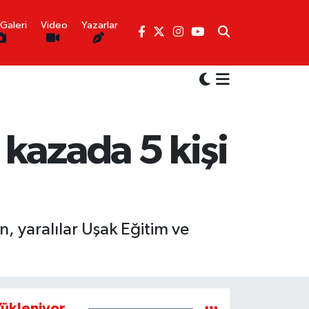
Galeri
Video
Yazarlar
kazada 5 kişi
, yaralılar Uşak Eğitim ve
ükleniyor...