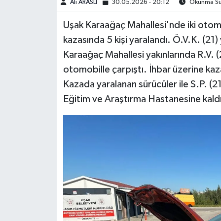
Ali ARASLI
30.05.2026 - 20:12
Okunma Sür
Uşak Karaağaç Mahallesi'nde iki otom
kazasında 5 kişi yaralandı. Ö.V.K. (2
Karaağaç Mahallesi yakınlarında R.V. 
otomobille çarpıştı. İhbar üzerine kaza
Kazada yaralanan sürücüler ile S.P. (2
Eğitim ve Araştırma Hastanesine kaldır