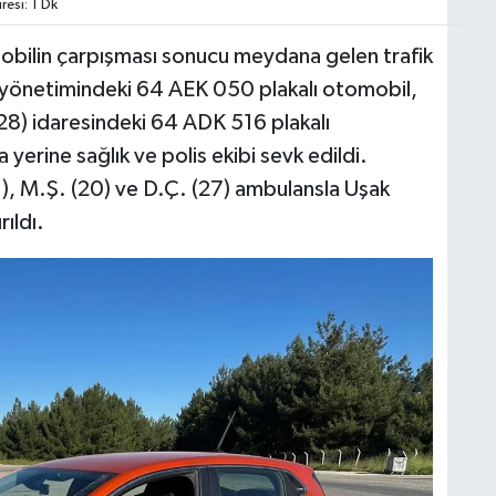
esi: 1 Dk
obilin çarpışması sonucu meydana gelen trafik
1) yönetimindeki 64 AEK 050 plakalı otomobil,
(28) idaresindeki 64 ADK 516 plakalı
 yerine sağlık ve polis ekibi sevk edildi.
1), M.Ş. (20) ve D.Ç. (27) ambulansla Uşak
ıldı.