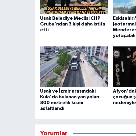
Uşak Belediye Meclisi CHP
Eskişehir
Grubu'ndan 3 kişi daha istifa
jeotermal 
etti
Menderes'
yol açabili
Uşak ve İzmir arasındaki
Afyon'dak
Kula'da bulunan yan yolun
çocuğun ş
800 metrelik kısmı
nedeniyle 
asfaltlandı
Yorumlar