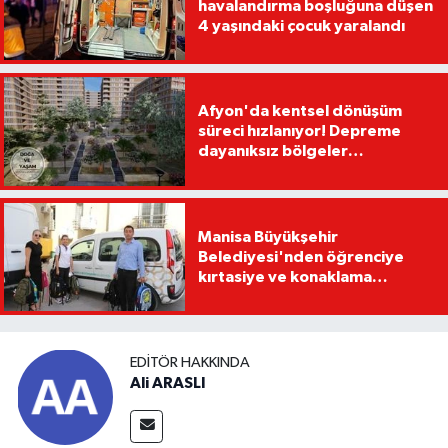
havalandırma boşluğuna düşen
4 yaşındaki çocuk yaralandı
Afyon'da kentsel dönüşüm
süreci hızlanıyor! Depreme
dayanıksız bölgeler
yenilenecek!
Manisa Büyükşehir
Belediyesi'nden öğrenciye
kırtasiye ve konaklama
desteği
EDITÖR HAKKINDA
Ali ARASLI