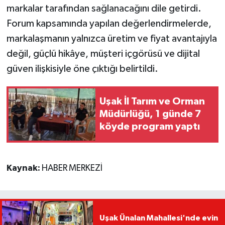
markalar tarafından sağlanacağını dile getirdi.
Forum kapsamında yapılan değerlendirmelerde,
markalaşmanın yalnızca üretim ve fiyat avantajıyla
değil, güçlü hikâye, müşteri içgörüsü ve dijital
güven ilişkisiyle öne çıktığı belirtildi.
Uşak İl Tarım ve Orman
Müdürlüğü, 1 günde 7
köyde program yaptı
Kaynak:
HABER MERKEZİ
Uşak Ünalan Mahallesi'nde evin