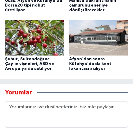
Uşak, Afyon ve Kütahya'da
Manisa'daki arıtmanın
Borsa20 tipi nohut
çamurunu enerjiye
üretiliyor
dönüştürecekler
Şuhut, Sultandağı ve
Afyon'dan sonra
Çay'ın vişneleri, ABD ve
Kütahya'da da kent
Avrupa'ya da satılıyor
lokantası açılıyor
Yorumlar