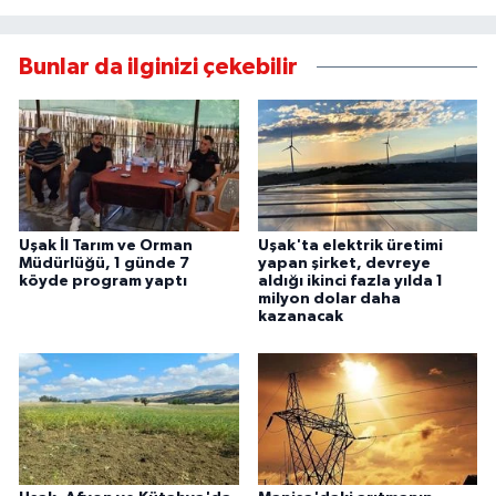
Bunlar da ilginizi çekebilir
Uşak İl Tarım ve Orman
Uşak'ta elektrik üretimi
Müdürlüğü, 1 günde 7
yapan şirket, devreye
köyde program yaptı
aldığı ikinci fazla yılda 1
milyon dolar daha
kazanacak