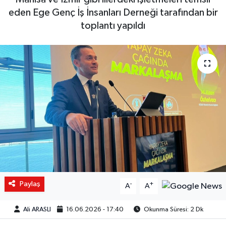
eden Ege Genç İş İnsanları Derneği tarafından bir
toplantı yapıldı
Paylaş
-
+
A
A
Ali ARASLI
16.06.2026 - 17:40
Okunma Süresi: 2 Dk