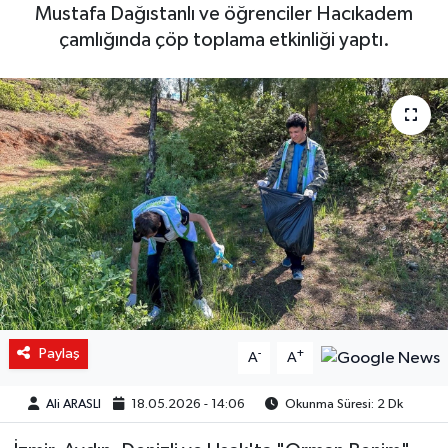
Mustafa Dağıstanlı ve öğrenciler Hacıkadem
çamlığında çöp toplama etkinliği yaptı.
Paylaş
-
+
A
A
Ali ARASLI
18.05.2026 - 14:06
Okunma Süresi: 2 Dk