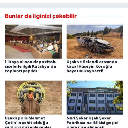
Bunlar da ilginizi çekebilir
1 liraya alınan depozitolu
Uşak ve Selendi arasında
şişelerle ilgili Kütahya'da
kaza! Hüseyin Köroğlu
toplantı yapıldı
hayatını kaybetti!
Uşaklı polis Mehmet
Nuri Şeker Uşak Şeker
Çetin'in şehit olduğu
Fabrikası'na 45 kişi geçici
saldırıyı düzenleyenler
olarak işe alınacak