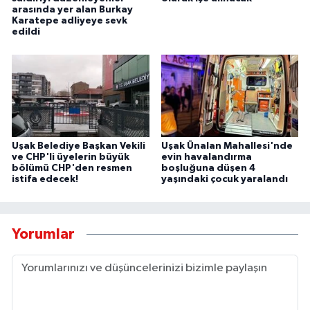
arasında yer alan Burkay
Karatepe adliyeye sevk
edildi
Uşak Belediye Başkan Vekili
Uşak Ünalan Mahallesi'nde
ve CHP'li üyelerin büyük
evin havalandırma
bölümü CHP'den resmen
boşluğuna düşen 4
istifa edecek!
yaşındaki çocuk yaralandı
Yorumlar