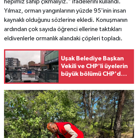
hepimiz sahip çıkmalıyız." ifadelerini kullandı.
Yılmaz, orman yangınlarının yüzde 95'inin insan
kaynaklı olduğunu sözlerine ekledi. Konuşmanın
ardından çok sayıda öğrenci ellerine taktıkları
eldivenlerle ormanlık alandaki çöpleri topladı.
Uşak Belediye Başkan
Vekili ve CHP'li üyelerin
büyük bölümü CHP'den
resmen istifa edecek!