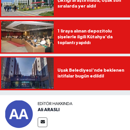
çıktığı araştırmada, Uşak son
sıralarda yer aldı!
1 liraya alınan depozitolu
şişelerle ilgili Kütahya'da
toplantı yapıldı
Uşak Belediyesi'nde beklenen
istifalar bugün edildi!
EDITÖR HAKKINDA
Ali ARASLI