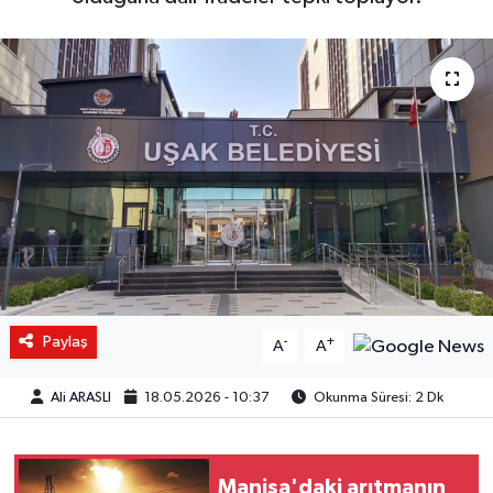
Paylaş
-
+
A
A
Ali ARASLI
18.05.2026 - 10:37
Okunma Süresi: 2 Dk
Manisa'daki arıtmanın