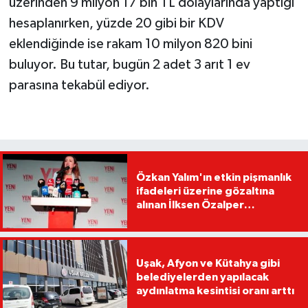
üzerinden 9 milyon 17 bin TL dolaylarında yaptığı
hesaplanırken, yüzde 20 gibi bir KDV
eklendiğinde ise rakam 10 milyon 820 bini
buluyor. Bu tutar, bugün 2 adet 3 arıt 1 ev
parasına tekabül ediyor.
Özkan Yalım'ın etkin pişmanlık
ifadeleri üzerine gözaltına
alınan İlksen Özalper
tutuklandı
Uşak, Afyon ve Kütahya gibi
belediyelerden yapılacak
aydınlatma kesintisi oranı arttı