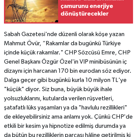
çamurunu enerjiye
dönüştürecekler
Sabah Gazetesi'nde düzenli olarak köşe yazan
Mahmut Övür, “Rakamlar da bugünkü Türkiye
içinde küçük rakamlar." CHP Sözcüsü Emre, CHP
Genel Başkanı Özgür Özel'in VIP minibüsünün iç
dizaynı için harcanan 170 bin eurodan söz ediyor.
Dalga geçer gibi bugünkü kurla 10 milyon TL'ye
"küçük" diyor. Siz buna, büyük büyük ihale
yolsuzluklarını, kutularda verilen rüşvetleri,
şatafatlı lüks yaşamları ya da "havlulu rezillikleri"
de ekleyebilirsiniz ama anlamı yok. Çünkü CHP'de
etkili bir kesim ya hipnotize edilmiş durumda ya
da bütün bu rezilliklerin parçası hâline getirilmiş ki