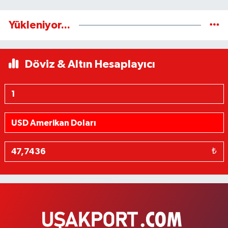
Yükleniyor...
Döviz & Altın Hesaplayıcı
₺