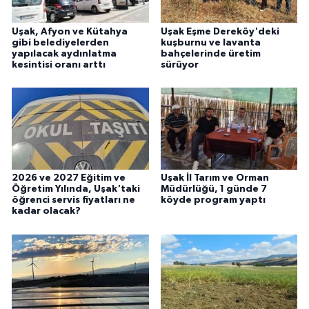
Uşak, Afyon ve Kütahya
Uşak Eşme Dereköy'deki
gibi belediyelerden
kuşburnu ve lavanta
yapılacak aydınlatma
bahçelerinde üretim
kesintisi oranı arttı
sürüyor
2026 ve 2027 Eğitim ve
Uşak İl Tarım ve Orman
Öğretim Yılında, Uşak'taki
Müdürlüğü, 1 günde 7
öğrenci servis fiyatları ne
köyde program yaptı
kadar olacak?