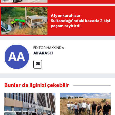
Afyonkarahisar
Sultandağı'ndaki kazada 2 kişi
yaşamını yitirdi
EDITÖR HAKKINDA
Ali ARASLI
Bunlar da ilginizi çekebilir