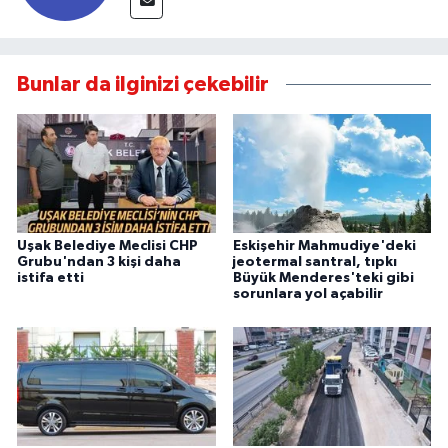
Bunlar da ilginizi çekebilir
Uşak Belediye Meclisi CHP
Eskişehir Mahmudiye'deki
Grubu'ndan 3 kişi daha
jeotermal santral, tıpkı
istifa etti
Büyük Menderes'teki gibi
sorunlara yol açabilir