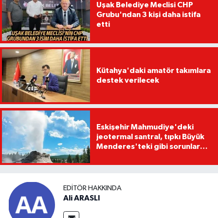
Uşak Belediye Meclisi CHP
Grubu'ndan 3 kişi daha istifa
etti
Kütahya'daki amatör takımlara
destek verilecek
Eskişehir Mahmudiye'deki
jeotermal santral, tıpkı Büyük
Menderes'teki gibi sorunlara
yol açabilir
EDITÖR HAKKINDA
Ali ARASLI