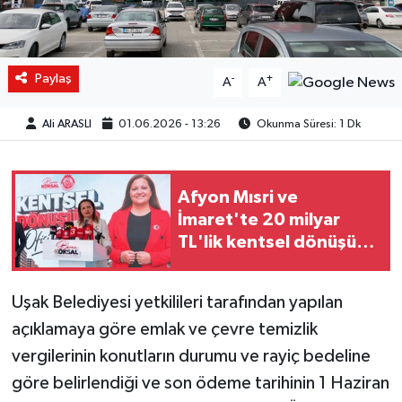
Paylaş
-
+
A
A
Ali ARASLI
01.06.2026 - 13:26
Okunma Süresi: 1 Dk
Afyon Mısri ve
İmaret'te 20 milyar
TL'lik kentsel dönüşüm
projesi başlıyor
Uşak Belediyesi yetkilileri tarafından yapılan
açıklamaya göre emlak ve çevre temizlik
vergilerinin konutların durumu ve rayiç bedeline
göre belirlendiği ve son ödeme tarihinin 1 Haziran