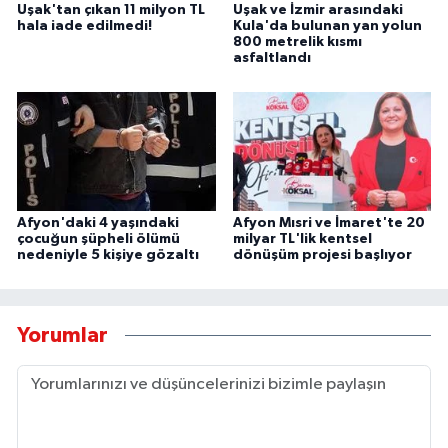
Uşak'tan çıkan 11 milyon TL
Uşak ve İzmir arasındaki
hala iade edilmedi!
Kula'da bulunan yan yolun
800 metrelik kısmı
asfaltlandı
Afyon'daki 4 yaşındaki
Afyon Mısri ve İmaret'te 20
çocuğun şüpheli ölümü
milyar TL'lik kentsel
nedeniyle 5 kişiye gözaltı
dönüşüm projesi başlıyor
Yorumlar