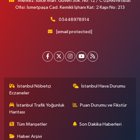
Merkez: İslice Mah. Güven Sok. No: 12 / C UŞAKrnİrtibat
Ofisi: İsmetpaşa Cad. Kemikli İşhanı Kat: 2 Kapı No: 213
05448978914
[email protected]
İstanbul Nöbetçi
İstanbul Hava Durumu
Eczaneler
İstanbul Trafik Yoğunluk
Puan Durumu ve Fikstür
Haritası
Tüm Manşetler
Son Dakika Haberleri
Haber Arşivi