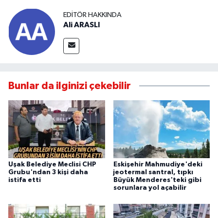
EDITÖR HAKKINDA
Ali ARASLI
Bunlar da ilginizi çekebilir
Uşak Belediye Meclisi CHP
Eskişehir Mahmudiye'deki
Grubu'ndan 3 kişi daha
jeotermal santral, tıpkı
istifa etti
Büyük Menderes'teki gibi
sorunlara yol açabilir