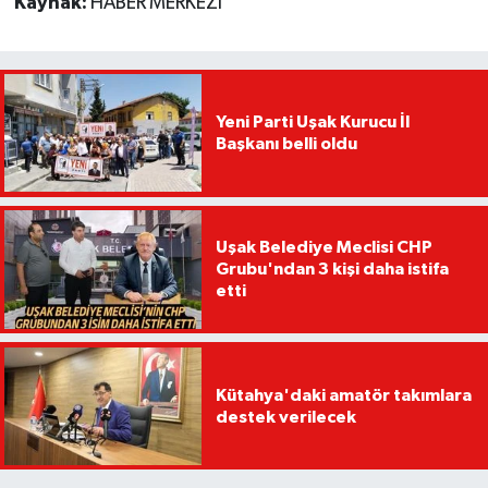
Kaynak:
HABER MERKEZİ
Yeni Parti Uşak Kurucu İl
Başkanı belli oldu
Uşak Belediye Meclisi CHP
Grubu'ndan 3 kişi daha istifa
etti
Kütahya'daki amatör takımlara
destek verilecek