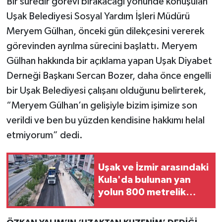
Bir süredir görevi bırakacağı yönünde konuşulan
Uşak Belediyesi Sosyal Yardım İşleri Müdürü
Meryem Gülhan, önceki gün dilekçesini vererek
görevinden ayrılma sürecini başlattı. Meryem
Gülhan hakkında bir açıklama yapan Uşak Diyabet
Derneği Başkanı Sercan Bozer, daha önce engelli
bir Uşak Belediyesi çalışanı olduğunu belirterek,
“Meryem Gülhan’ın gelişiyle bizim işimize son
verildi ve ben bu yüzden kendisine hakkımı helal
etmiyorum” dedi.
Uşak ve İzmir arasındaki
Kula'da bulunan yan
yolun 800 metrelik
kısmı asfaltlandı