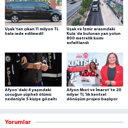
Uşak'tan çıkan 11 milyon TL
Uşak ve İzmir arasındaki
hala iade edilmedi!
Kula'da bulunan yan yolun
800 metrelik kısmı
asfaltlandı
Afyon'daki 4 yaşındaki
Afyon Mısri ve İmaret'te 20
çocuğun şüpheli ölümü
milyar TL'lik kentsel
nedeniyle 5 kişiye gözaltı
dönüşüm projesi başlıyor
Yorumlar