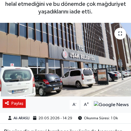
helal etmediğini ve bu dönemde çok mağduriyet
yaşadıklarını iade etti.
Paylaş
-
+
A
A
Ali ARASLI
20.05.2026 - 14:29
Okunma Süresi: 1 Dk