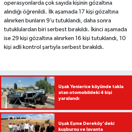
operasyonlarda çok sayıda kişinin gözaltına
alındığı öğrenildi. İlk aşamada 17 kişi gözaltına
alınırken bunların 9’u tutuklandı, daha sonra
tutuklulardan biri serbest bırakıldı. İkinci aşamada
ise 29 kişi gözaltına alınırken 16 kişi tutuklandı, 10
kişi adli kontrol şartıyla serbest bırakıldı.
Uşak Yenierice köyünde takla
atan otomobildeki 4 kişi
yaralandı
Uşak Eşme Dereköy'deki
kuşburnu ve lavanta