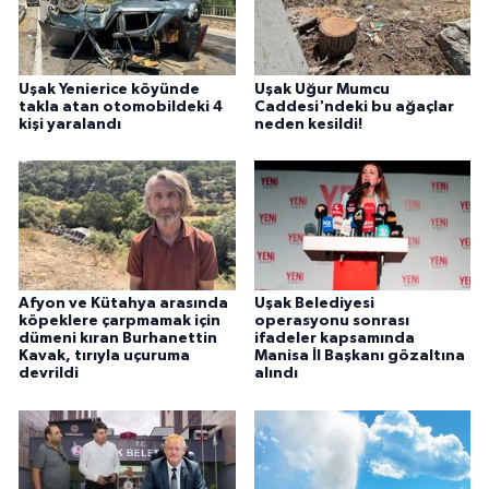
Uşak Yenierice köyünde
Uşak Uğur Mumcu
takla atan otomobildeki 4
Caddesi'ndeki bu ağaçlar
kişi yaralandı
neden kesildi!
Afyon ve Kütahya arasında
Uşak Belediyesi
köpeklere çarpmamak için
operasyonu sonrası
dümeni kıran Burhanettin
ifadeler kapsamında
Kavak, tırıyla uçuruma
Manisa İl Başkanı gözaltına
devrildi
alındı