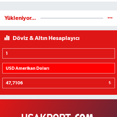
Yükleniyor...
Döviz & Altın Hesaplayıcı
₺