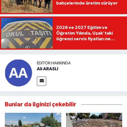
bahçelerinde üretim sürüyor
2026 ve 2027 Eğitim ve
Öğretim Yılında, Uşak'taki
öğrenci servis fiyatları ne
kadar olacak?
EDITÖR HAKKINDA
Ali ARASLI
Bunlar da ilginizi çekebilir