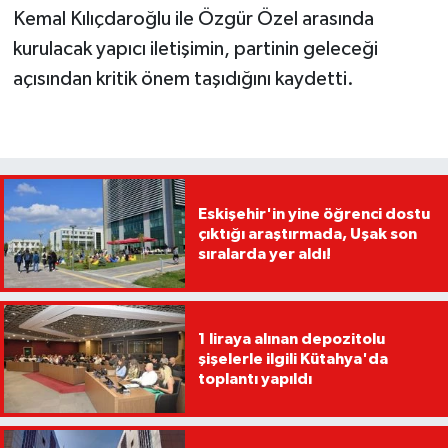
Kemal Kılıçdaroğlu ile Özgür Özel arasında
kurulacak yapıcı iletişimin, partinin geleceği
açısından kritik önem taşıdığını kaydetti.
Eskişehir'in yine öğrenci dostu
çıktığı araştırmada, Uşak son
sıralarda yer aldı!
1 liraya alınan depozitolu
şişelerle ilgili Kütahya'da
toplantı yapıldı