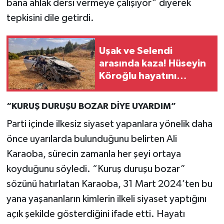
bana ahlak dersi vermeye çalışıyor” diyerek
tepkisini dile getirdi.
Uşak ve Selendi
arasında kaza! Hüseyin
Köroğlu hayatını
kaybetti!
“KURUŞ DURUŞU BOZAR DİYE UYARDIM”
Parti içinde ilkesiz siyaset yapanlara yönelik daha
önce uyarılarda bulunduğunu belirten Ali
Karaoba, sürecin zamanla her şeyi ortaya
koyduğunu söyledi. “Kuruş duruşu bozar”
sözünü hatırlatan Karaoba, 31 Mart 2024’ten bu
yana yaşananların kimlerin ilkeli siyaset yaptığını
açık şekilde gösterdiğini ifade etti. Hayatı