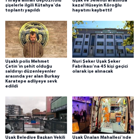
1 liraya alınan depozitolu
Uşak ve Selendi arasında
şişelerle ilgili Kütahya'da
kaza! Hüseyin Köroğlu
toplantı yapıldı
hayatını kaybetti!
Uşaklı polis Mehmet
Nuri Şeker Uşak Şeker
Çetin'in şehit olduğu
Fabrikası'na 45 kişi geçici
saldırıyı düzenleyenler
olarak işe alınacak
arasında yer alan Burkay
Karatepe adliyeye sevk
edildi
Uşak Belediye Başkan Vekili
Uşak Ünalan Mahallesi'nde