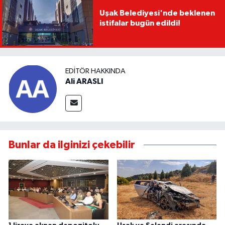
Uşak Belediyesi'nde beklenen
istifalar bugün edildi!
EDITÖR HAKKINDA
Ali ARASLI
Bunlar da ilginizi çekebilir