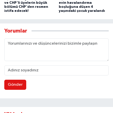
ve CHP'li üyelerin büyük
evin havalandırma
bölümü CHP'den resmen
boşluğuna düşen 4
istifa edecek!
yaşındaki çocuk yaralandı
Yorumlar
Gönder