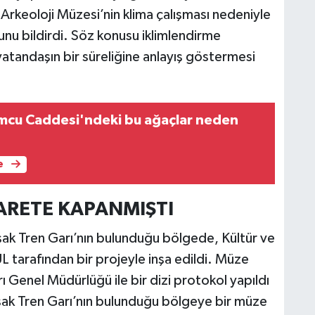
 Arkeoloji Müzesi’nin klima çalışması nedeniyle
unu bildirdi. Söz konusu iklimlendirme
 vatandaşın bir süreliğine anlayış göstermesi
mcu Caddesi'ndeki bu ağaçlar neden
e
YARETE KAPANMIŞTI
ak Tren Garı’nın bulunduğu bölgede, Kültür ve
ÜL tarafından bir projeyle inşa edildi. Müze
rı Genel Müdürlüğü ile bir dizi protokol yapıldı
 Uşak Tren Garı’nın bulunduğu bölgeye bir müze