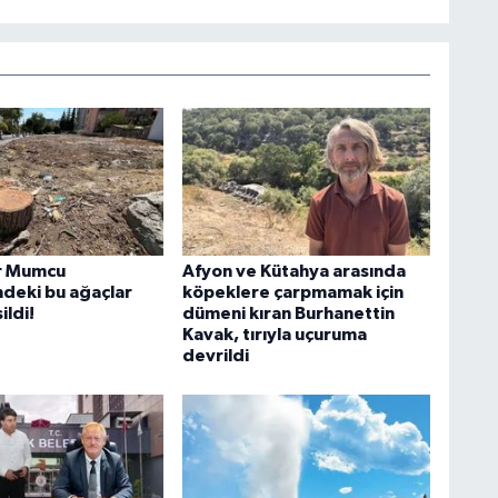
r Mumcu
Afyon ve Kütahya arasında
deki bu ağaçlar
köpeklere çarpmamak için
ildi!
dümeni kıran Burhanettin
Kavak, tırıyla uçuruma
devrildi