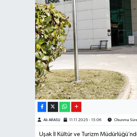
Ali ARASLI
11.11.2025 - 15:06
Okunma Süres
Uşak İl Kültür ve Turizm Müdürlüğü’n