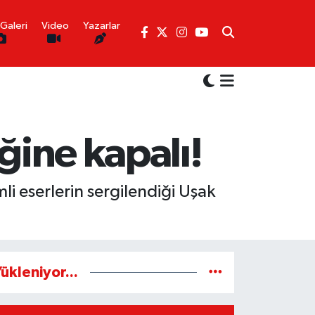
Galeri
Video
Yazarlar
ğine kapalı!
 eserlerin sergilendiği Uşak
ükleniyor...