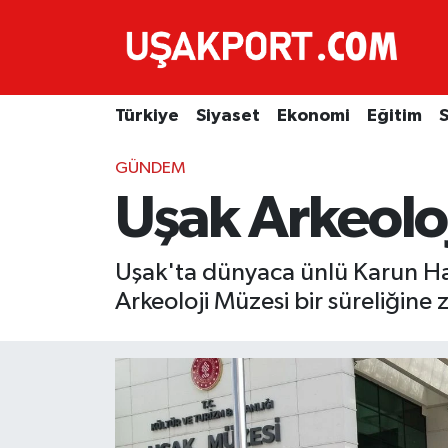
Türkiye
İstanbul Nöbetçi Eczaneler
Türkiye
Siyaset
Ekonomi
Eğitim
S
Siyaset
İstanbul Hava Durumu
GÜNDEM
Ekonomi
İstanbul Trafik Yoğunluk Haritası
Uşak Arkeoloj
Eğitim
Süper Lig Puan Durumu ve Fikstür
Uşak'ta dünyaca ünlü Karun Ha
Sağlık
Tüm Manşetler
Arkeoloji Müzesi bir süreliğine 
Spor
Son Dakika Haberleri
Haber Arşivi