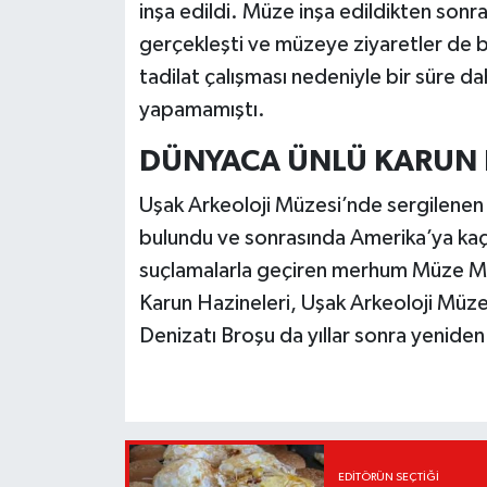
inşa edildi. Müze inşa edildikten son
gerçekleşti ve müzeye ziyaretler de 
tadilat çalışması nedeniyle bir süre da
yapamamıştı.
DÜNYACA ÜNLÜ KARUN H
Uşak Arkeoloji Müzesi’nde sergilenen 
bulundu ve sonrasında Amerika’ya kaçır
suçlamalarla geçiren merhum Müze Mü
Karun Hazineleri, Uşak Arkeoloji Müzes
Denizatı Broşu da yıllar sonra yeniden
EDITÖRÜN SEÇTIĞI