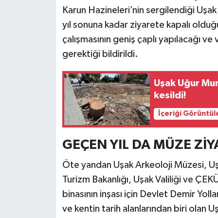
Karun Hazineleri’nin sergilendiği Uşak
yıl sonuna kadar ziyarete kapalı olduğ
çalışmasının geniş çaplı yapılacağı ve
gerektiği bildirildi.
Uşak Uğur Mu
kesildi!
İçeriği Görüntül
GEÇEN YIL DA MÜZE Zİ
Öte yandan Uşak Arkeoloji Müzesi, Uş
Turizm Bakanlığı, Uşak Valiliği ve ÇEK
binasının inşası için Devlet Demir Yolla
ve kentin tarih alanlarından biri olan