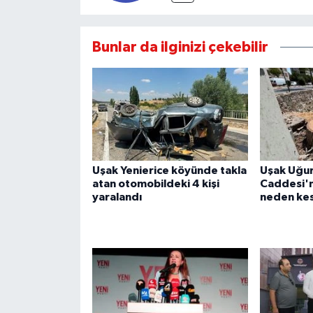
Bunlar da ilginizi çekebilir
Uşak Yenierice köyünde takla
Uşak Uğu
atan otomobildeki 4 kişi
Caddesi'n
yaralandı
neden kes