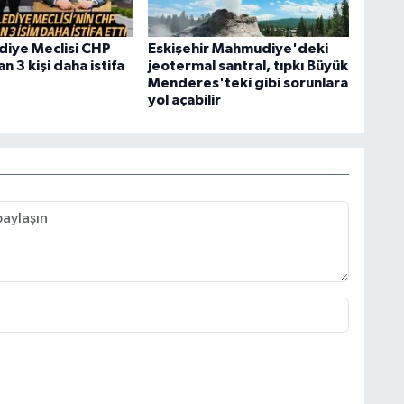
diye Meclisi CHP
Eskişehir Mahmudiye'deki
 3 kişi daha istifa
jeotermal santral, tıpkı Büyük
Menderes'teki gibi sorunlara
yol açabilir