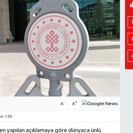
-
+
A
A
i: 1 Dk
den yapılan açıklamaya göre dünyaca ünlü