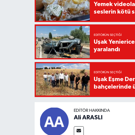
Yemek videoların
seslerin kötü 
EDITÖRÜN SEÇTIĞI
Uşak Yenierice
yaralandı
EDITÖRÜN SEÇTIĞI
Uşak Eşme Der
bahçelerinde 
EDITÖR HAKKINDA
Ali ARASLI