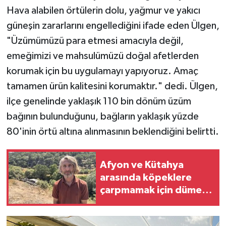
Hava alabilen örtülerin dolu, yağmur ve yakıcı
güneşin zararlarını engellediğini ifade eden Ülgen,
"Üzümümüzü para etmesi amacıyla değil,
emeğimizi ve mahsulümüzü doğal afetlerden
korumak için bu uygulamayı yapıyoruz. Amaç
tamamen ürün kalitesini korumaktır." dedi. Ülgen,
ilçe genelinde yaklaşık 110 bin dönüm üzüm
bağının bulunduğunu, bağların yaklaşık yüzde
80'inin örtü altına alınmasının beklendiğini belirtti.
Afyon ve Kütahya
arasında köpeklere
çarpmamak için dümeni
kıran Burhanettin
Kavak, tırıyla uçuruma