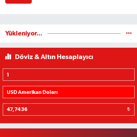
Yükleniyor...
Döviz & Altın Hesaplayıcı
₺