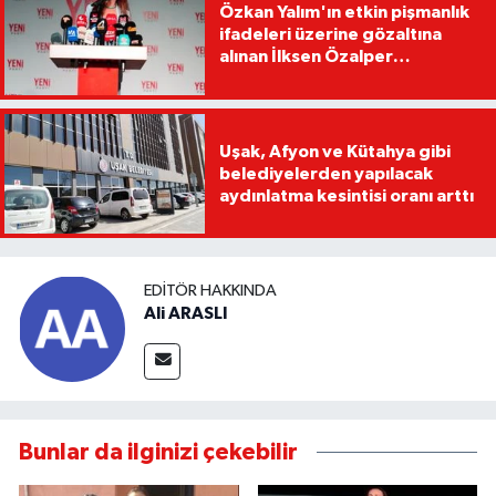
Özkan Yalım'ın etkin pişmanlık
ifadeleri üzerine gözaltına
alınan İlksen Özalper
tutuklandı
Uşak, Afyon ve Kütahya gibi
belediyelerden yapılacak
aydınlatma kesintisi oranı arttı
EDITÖR HAKKINDA
Ali ARASLI
Bunlar da ilginizi çekebilir