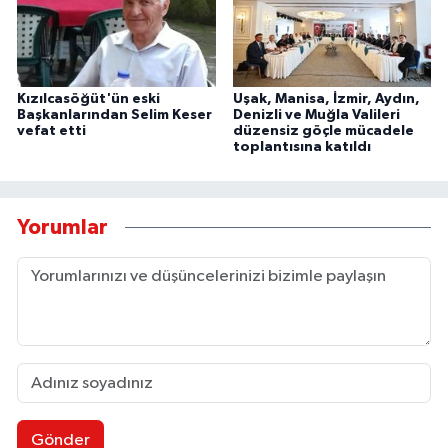
Kızılcasöğüt'ün eski
Uşak, Manisa, İzmir, Aydın,
Başkanlarından Selim Keser
Denizli ve Muğla Valileri
vefat etti
düzensiz göçle mücadele
toplantısına katıldı
Yorumlar
Gönder