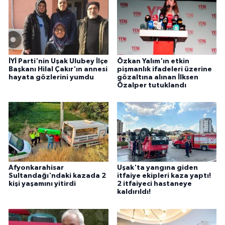
İYİ Parti'nin Uşak Ulubey İlçe
Özkan Yalım'ın etkin
Başkanı Hilal Çakır'ın annesi
pişmanlık ifadeleri üzerine
hayata gözlerini yumdu
gözaltına alınan İlksen
Özalper tutuklandı
Afyonkarahisar
Uşak'ta yangına giden
Sultandağı'ndaki kazada 2
itfaiye ekipleri kaza yaptı!
kişi yaşamını yitirdi
2 itfaiyeci hastaneye
kaldırıldı!