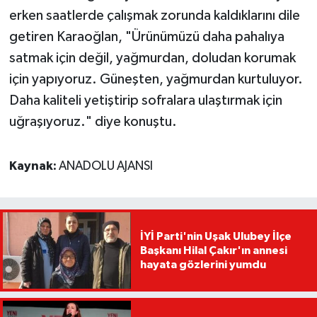
erken saatlerde çalışmak zorunda kaldıklarını dile
getiren Karaoğlan, "Ürünümüzü daha pahalıya
satmak için değil, yağmurdan, doludan korumak
için yapıyoruz. Güneşten, yağmurdan kurtuluyor.
Daha kaliteli yetiştirip sofralara ulaştırmak için
uğraşıyoruz." diye konuştu.
Kaynak:
ANADOLU AJANSI
İYİ Parti'nin Uşak Ulubey İlçe
Başkanı Hilal Çakır'ın annesi
hayata gözlerini yumdu