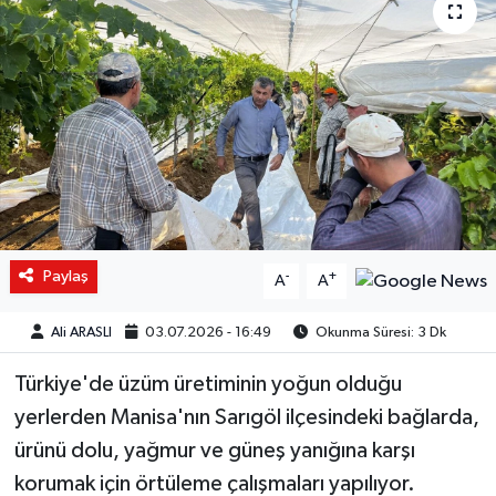
Paylaş
-
+
A
A
Ali ARASLI
03.07.2026 - 16:49
Okunma Süresi: 3 Dk
Türkiye'de üzüm üretiminin yoğun olduğu
yerlerden Manisa'nın Sarıgöl ilçesindeki bağlarda,
ürünü dolu, yağmur ve güneş yanığına karşı
korumak için örtüleme çalışmaları yapılıyor.