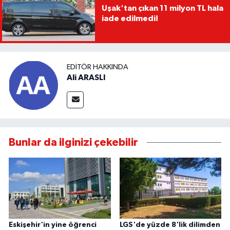
Uşak'tan çıkan 11 milyon TL hala
iade edilmedi!
EDITÖR HAKKINDA
Ali ARASLI
Bunlar da ilginizi çekebilir
Eskişehir'in yine öğrenci
LGS'de yüzde 8'lik dilimden