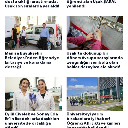
dostu çıktığı araştırmada,
öğrenci alan Uşak ŞAKAL
Uşak son sıralarda yer aldı!
yenilendi
Manisa Büyükşehir
Uşak'ta dokunup bir
Belediyesi'nden öğrenciye
dönem Avrupa saraylarında
kırtasiye ve konaklama
zenginliğin sembolü olan
desteği
halılar detaylıca ele alındı!
Eylül Civelek ve Sonay Eda
Üniversiteyi yarım
Er'in lisedeki arkadaşlıkları
bırakanlara iyi haber!
üniversitede ortaklığa
Öğrenci Affı çıktı ve kimleri