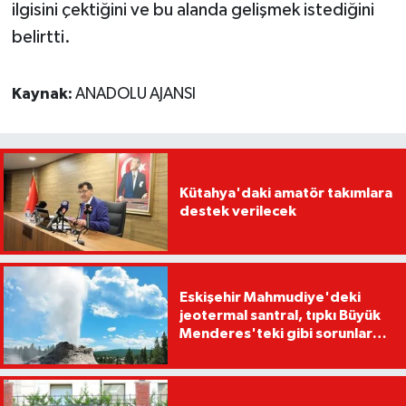
ilgisini çektiğini ve bu alanda gelişmek istediğini
belirtti.
Kaynak:
ANADOLU AJANSI
Kütahya'daki amatör takımlara
destek verilecek
Eskişehir Mahmudiye'deki
jeotermal santral, tıpkı Büyük
Menderes'teki gibi sorunlara
yol açabilir