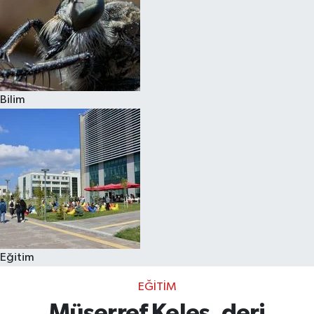
Bilim
Eğitim
EĞITIM
Müşerref Keleş, deri