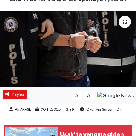
Paylaş
-
+
A
A
Ali ARASLI
30.11.2025 - 13:39
Okunma Süresi: 1 Dk
Uşak'ta yangına giden