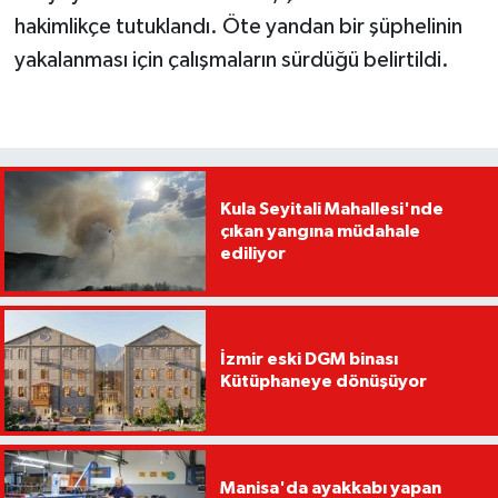
hakimlikçe tutuklandı. Öte yandan bir şüphelinin
yakalanması için çalışmaların sürdüğü belirtildi.
Kula Seyitali Mahallesi'nde
çıkan yangına müdahale
ediliyor
İzmir eski DGM binası
Kütüphaneye dönüşüyor
Manisa'da ayakkabı yapan