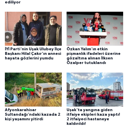
ediliyor
İYİ Parti'nin Uşak Ulubey İlçe
Özkan Yalım'ın etkin
Başkanı Hilal Çakır'ın annesi
pişmanlık ifadeleri üzerine
hayata gözlerini yumdu
gözaltına alınan İlksen
Özalper tutuklandı
Afyonkarahisar
Uşak'ta yangına giden
Sultandağı'ndaki kazada 2
itfaiye ekipleri kaza yaptı!
kişi yaşamını yitirdi
2 itfaiyeci hastaneye
kaldırıldı!