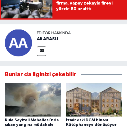
firma, yapay zekayla fireyi
yüzde 80 azalttı
EDITÖR HAKKINDA
Ali ARASLI
Bunlar da ilginizi çekebilir
Kula Seyitali Mahallesi'nde
İzmir eski DGM binası
çıkan yangına müdahale
Kütüphaneye dönüşüyor