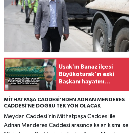
Uşak'ın Banaz ilçesi
Büyükoturak'ın eski
Başkanı hayatını
kaybetti
MİTHATPAŞA CADDESİ’NDEN ADNAN MENDERES
CADDESİ’NE DOĞRU TEK YÖN OLACAK
Meydan Caddesi’nin Mithatpaşa Caddesi ile
Adnan Menderes Caddesi arasında kalan kısmı ise