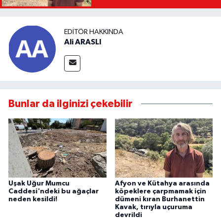
EDITÖR HAKKINDA
Ali ARASLI
Bunlar da ilginizi çekebilir
Uşak Uğur Mumcu
Afyon ve Kütahya arasında
Caddesi'ndeki bu ağaçlar
köpeklere çarpmamak için
neden kesildi!
dümeni kıran Burhanettin
Kavak, tırıyla uçuruma
devrildi