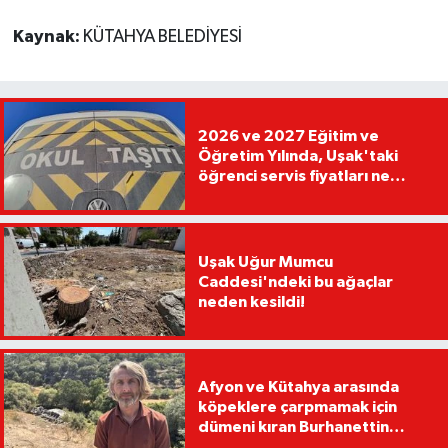
Kaynak:
KÜTAHYA BELEDİYESİ
2026 ve 2027 Eğitim ve
Öğretim Yılında, Uşak'taki
öğrenci servis fiyatları ne
kadar olacak?
Uşak Uğur Mumcu
Caddesi'ndeki bu ağaçlar
neden kesildi!
Afyon ve Kütahya arasında
köpeklere çarpmamak için
dümeni kıran Burhanettin
Kavak, tırıyla uçuruma devrildi