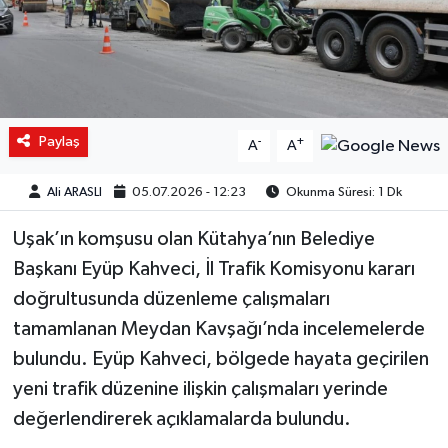
Paylaş
-
+
A
A
Ali ARASLI
05.07.2026 - 12:23
Okunma Süresi: 1 Dk
Uşak’ın komşusu olan Kütahya’nın Belediye
Başkanı Eyüp Kahveci, İl Trafik Komisyonu kararı
doğrultusunda düzenleme çalışmaları
tamamlanan Meydan Kavşağı’nda incelemelerde
bulundu. Eyüp Kahveci, bölgede hayata geçirilen
yeni trafik düzenine ilişkin çalışmaları yerinde
değerlendirerek açıklamalarda bulundu.