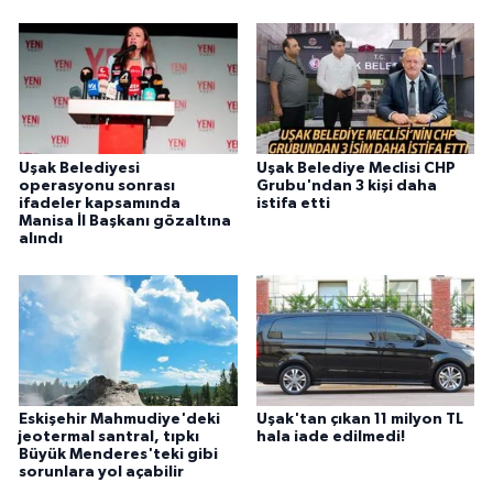
Uşak Belediyesi
Uşak Belediye Meclisi CHP
operasyonu sonrası
Grubu'ndan 3 kişi daha
ifadeler kapsamında
istifa etti
Manisa İl Başkanı gözaltına
alındı
Eskişehir Mahmudiye'deki
Uşak'tan çıkan 11 milyon TL
jeotermal santral, tıpkı
hala iade edilmedi!
Büyük Menderes'teki gibi
sorunlara yol açabilir