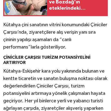
ve Bozdağ'ın
eteklerindeki
Sardes'te 2 bin 500
yıllık bir eser bulundu
Kütahya çini sanatının vitrini konumundaki Çiniciler
Çarşısı’nda, ziyaretçilere alış verişin yanı sıra
çininin yapılışı aşamaları da “canlı
performans”larla gösteriliyor.
ÇİNİCİLER ÇARŞISI TURİZM POTANSİYELİNİ
ARTIRIYOR
Kütahya-Eskişehir kara yolu yakınında bulunan ve
kentte ticaretin ve sanatın buluşma noktası olarak
değerlendirilen Çiniciler Çarşısı, turizm
potansiyelini artırmaya yönelik çalışmaları hayata
geçiriyor. Her yıl binlerce yerli ve yabancı turisti
ağırlayan çarşıda, ziyaretçiler alışveriş yaparken