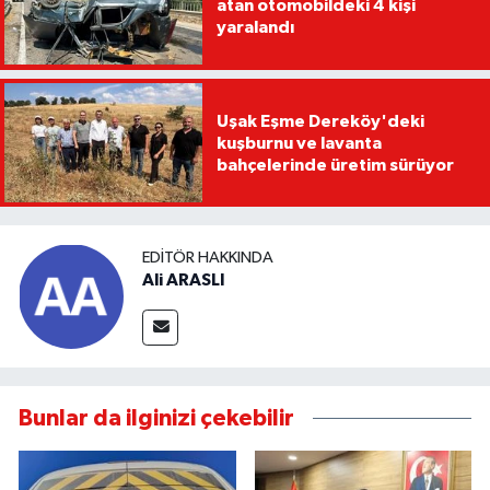
atan otomobildeki 4 kişi
yaralandı
Uşak Eşme Dereköy'deki
kuşburnu ve lavanta
bahçelerinde üretim sürüyor
EDITÖR HAKKINDA
Ali ARASLI
Bunlar da ilginizi çekebilir