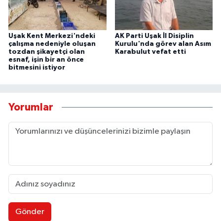
Uşak Kent Merkezi'ndeki
AK Parti Uşak İl Disiplin
çalışma nedeniyle oluşan
Kurulu'nda görev alan Asım
tozdan şikayetçi olan
Karabulut vefat etti
esnaf, işin bir an önce
bitmesini istiyor
Yorumlar
Gönder