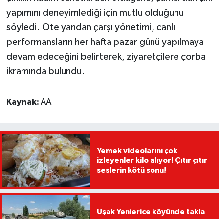
yapımını deneyimlediği için mutlu olduğunu
söyledi. Öte yandan çarşı yönetimi, canlı
performansların her hafta pazar günü yapılmaya
devam edeceğini belirterek, ziyaretçilere çorba
ikramında bulundu.
Kaynak:
AA
Yemek videolarını çok
izleyenler kilo alıyor! Çıtır çıtır
seslerin kötü sonu!
Uşak Yenierice köyünde takla