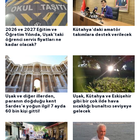
2026 ve 2027 Eğitim ve
Kütahya'daki amatör
Öğretim Yılında, Uşak'taki
takımlara destek verilecek
öğrenci servis fiyatları ne
kadar olacak?
Uşak ve diğer illerden,
Uşak, Kütahya ve Eskişehir
paranın doğduğu kent
gibi bir çok ilde hava
Sardes'e yoğun ilgi! 7 ayda
sıcaklığı bunaltıcı seviyeye
60 bin kişi gitti!
gelecek