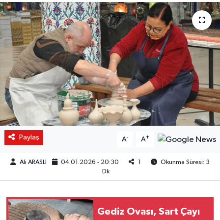
Paylaş
-
+
A
A
Ali ARASLI
04.01.2026 - 20:30
1
Okunma Süresi: 3
Dk
Gediz Ovası, Sart Çayı