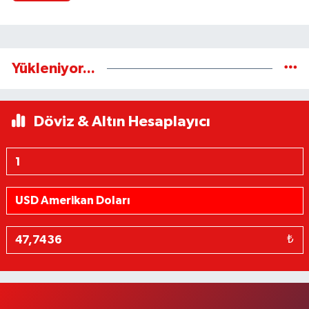
Yükleniyor...
Döviz & Altın Hesaplayıcı
₺