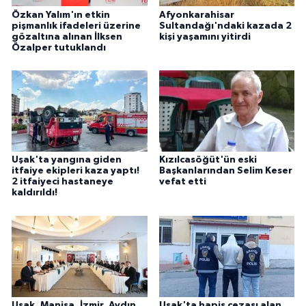
Özkan Yalım'ın etkin
Afyonkarahisar
pişmanlık ifadeleri üzerine
Sultandağı'ndaki kazada 2
gözaltına alınan İlksen
kişi yaşamını yitirdi
Özalper tutuklandı
Uşak'ta yangına giden
Kızılcasöğüt'ün eski
itfaiye ekipleri kaza yaptı!
Başkanlarından Selim Keser
2 itfaiyeci hastaneye
vefat etti
kaldırıldı!
Uşak, Manisa, İzmir, Aydın,
Uşak'ta hapis cezası alan