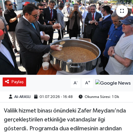
Paylaş
-
+
A
A
Ali ARASLI
01.07.2026 - 16:48
Okunma Süresi: 1 Dk
Valilik hizmet binası önündeki Zafer Meydanı'nda
gerçekleştirilen etkinliğe vatandaşlar ilgi
gösterdi. Programda dua edilmesinin ardından