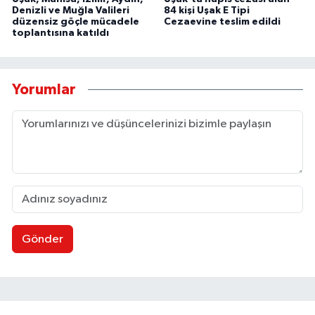
Denizli ve Muğla Valileri
84 kişi Uşak E Tipi
düzensiz göçle mücadele
Cezaevine teslim edildi
toplantısına katıldı
Yorumlar
Gönder