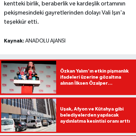
kentteki birlik, beraberlik ve kardeşlik ortamının
pekişmesindeki gayretlerinden dolayı Vali Işın'a
teşekkür etti.
Kaynak:
ANADOLU AJANSI
Özkan Yalım'ın etkin pişmanlık
ifadeleri üzerine gözaltına
alınan İlksen Özalper
tutuklandı
Uşak, Afyon ve Kütahya gibi
belediyelerden yapılacak
aydınlatma kesintisi oranı arttı