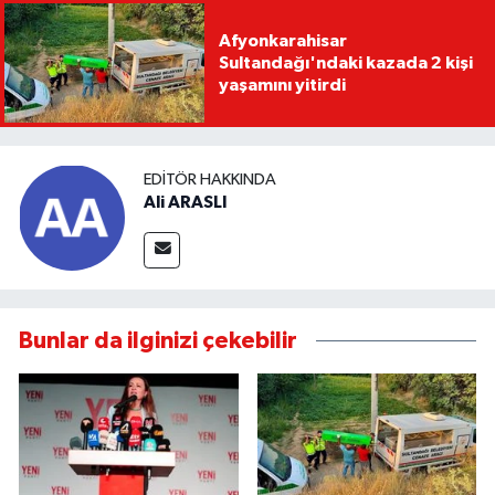
Afyonkarahisar
Sultandağı'ndaki kazada 2 kişi
yaşamını yitirdi
EDITÖR HAKKINDA
Ali ARASLI
Bunlar da ilginizi çekebilir