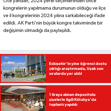
Öte yandan, 2024 yerel seçimlerinden önce
kongrelerin yapılmama durumunun olduğu ve ilçe
ve il kongrelerinin 2024 yılına sarkabileceği ifade
edildi. AK Parti'nin büyük kongre takviminde bir
değişimin olmadığı da paylaşıldı.
Eskişehir'in yine öğrenci dostu
çıktığı araştırmada, Uşak son
sıralarda yer aldı!
1 liraya alınan depozitolu
şişelerle ilgili Kütahya'da
toplantı yapıldı