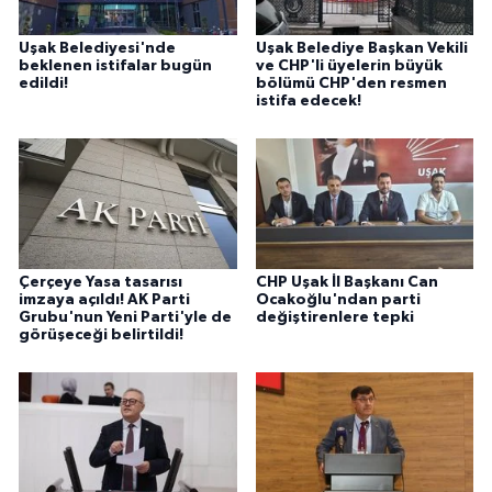
Uşak Belediyesi'nde
Uşak Belediye Başkan Vekili
beklenen istifalar bugün
ve CHP'li üyelerin büyük
edildi!
bölümü CHP'den resmen
istifa edecek!
Çerçeye Yasa tasarısı
CHP Uşak İl Başkanı Can
imzaya açıldı! AK Parti
Ocakoğlu'ndan parti
Grubu'nun Yeni Parti'yle de
değiştirenlere tepki
görüşeceği belirtildi!