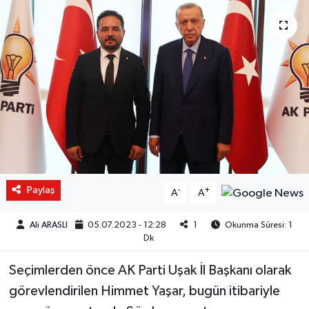
Paylaş
-
+
A
A
Ali ARASLI
05.07.2023 - 12:28
1
Okunma Süresi: 1
Dk
Seçimlerden önce AK Parti Uşak İl Başkanı olarak
görevlendirilen Himmet Yaşar, bugün itibariyle