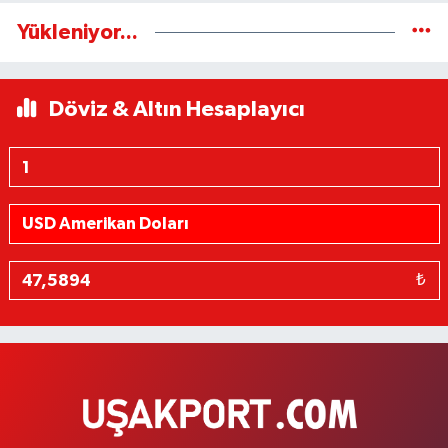
Yükleniyor...
Döviz & Altın Hesaplayıcı
₺