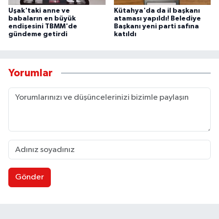
Uşak'taki anne ve
Kütahya'da da il başkanı
babaların en büyük
ataması yapıldı! Belediye
endişesini TBMM'de
Başkanı yeni parti safına
gündeme getirdi
katıldı
Yorumlar
Gönder