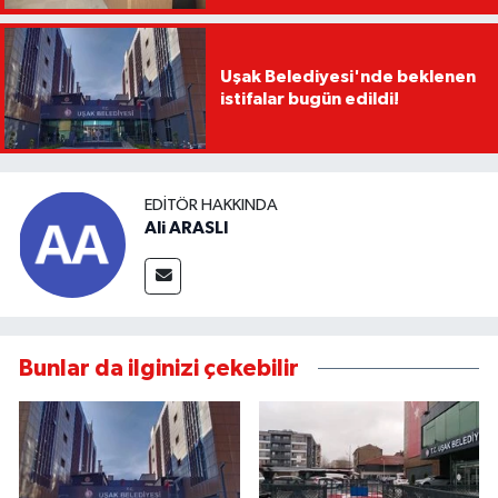
Uşak Belediyesi'nde beklenen
istifalar bugün edildi!
EDITÖR HAKKINDA
Ali ARASLI
Bunlar da ilginizi çekebilir