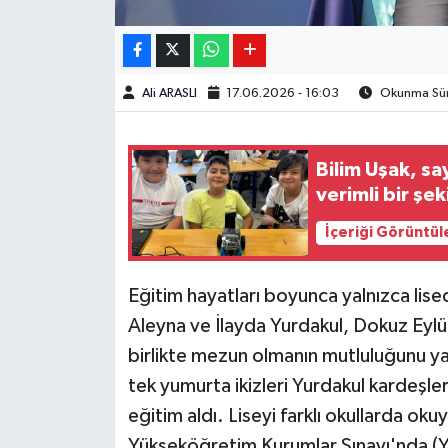
Ali ARASLI
17.06.2026 - 16:03
Okunma Süre
Bilim Uşak, s
verimli bir şek
İçeriği Görüntül
Eğitim hayatları boyunca yalnızca lise
Aleyna ve İlayda Yurdakul, Dokuz Eylül
birlikte mezun olmanın mutluluğunu ya
tek yumurta ikizleri Yurdakul kardeşler
eğitim aldı. Liseyi farklı okullarda oku
Yükseköğretim Kurumlar Sınavı'nda (YK