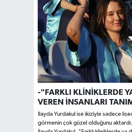
-"FARKLI KLİNİKLERDE 
VEREN İNSANLARI TAN
İlayda Yurdakul ise ikiziyle sadece lise
görmenin çok güzel olduğunu aktardı. İ
İlayda Yurdakul, "Farklı kliniklerde ya