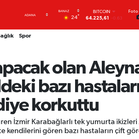
Foto 
DOLAR
°
24
47,7143
0.16
EURO
55,0317
-0.02
ağlık
Spor
STERLİN
64,2463
0.07
GRAM ALTIN
6510.40
0.45
apacak olan Aleyna
BİST100
13.799
70
BITCOIN
deki bazı hastaları 
64.225,61
-0.63
iye korkuttu
üren İzmir Karabağlarlı tek yumurta ikizler
rviste kendilerini gören bazı hastaların çift