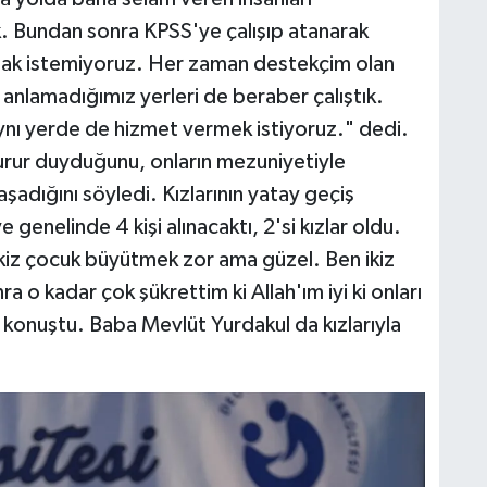
k. Bundan sonra KPSS'ye çalışıp atanarak
lmak istemiyoruz. Her zaman destekçim olan
 anlamadığımız yerleri de beraber çalıştık.
ynı yerde de hizmet vermek istiyoruz." dedi.
gurur duyduğunu, onların mezuniyetiyle
aşadığını söyledi. Kızlarının yatay geçiş
 genelinde 4 kişi alınacaktı, 2'si kızlar oldu.
kiz çocuk büyütmek zor ama güzel. Ben ikiz
a o kadar çok şükrettim ki Allah'ım iyi ki onları
 konuştu. Baba Mevlüt Yurdakul da kızlarıyla