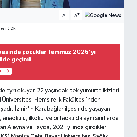
-
+
A
A
si: 3 Dk
ayesinde çocuklar Temmuz 2026'yı
ilde geçirdi
e
de ayrı okuyan 22 yaşındaki tek yumurta ikizleri
 Üniversitesi Hemşirelik Fakültesi'nden
şadı. İzmir'in Karabağlar ilçesinde yaşayan
, anaokulu, ilkokul ve ortaokulda aynı sınıflarda
yan Aleyna ve İlayda, 2021 yılında girdikleri
S) Manisa Celal Bayar Üniversitesi Sağlık