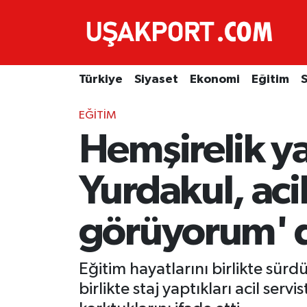
Türkiye
İstanbul Nöbetçi Eczaneler
Türkiye
Siyaset
Ekonomi
Eğitim
S
Siyaset
İstanbul Hava Durumu
EĞITIM
Ekonomi
İstanbul Trafik Yoğunluk Haritası
Hemşirelik y
Eğitim
Süper Lig Puan Durumu ve Fikstür
Yurdakul, acil
Sağlık
Tüm Manşetler
görüyorum' d
Spor
Son Dakika Haberleri
Haber Arşivi
Eğitim hayatlarını birlikte sürd
birlikte staj yaptıkları acil se