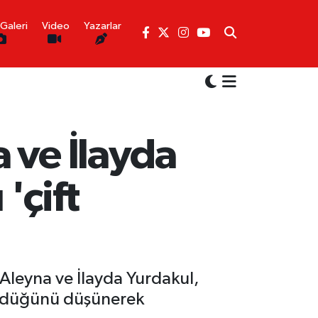
Galeri
Video
Yazarlar
 ve İlayda
'çift
i Aleyna ve İlayda Yurdakul,
 gördüğünü düşünerek