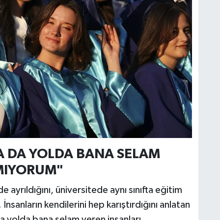
YA DA YOLDA BANA SELAM
IMIYORUM"
de ayrıldığını, üniversitede aynı sınıfta eğitim
nsanların kendilerini hep karıştırdığını anlatan
 da yolda bana selam veren insanları