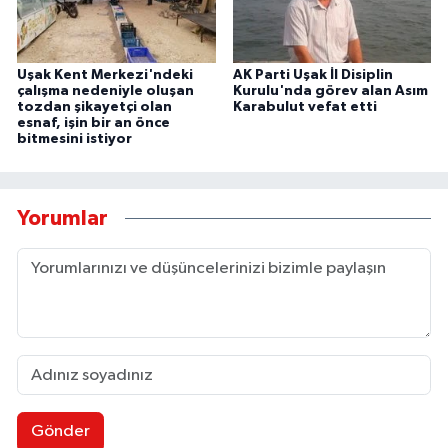
Uşak Kent Merkezi'ndeki
AK Parti Uşak İl Disiplin
çalışma nedeniyle oluşan
Kurulu'nda görev alan Asım
tozdan şikayetçi olan
Karabulut vefat etti
esnaf, işin bir an önce
bitmesini istiyor
Yorumlar
Gönder