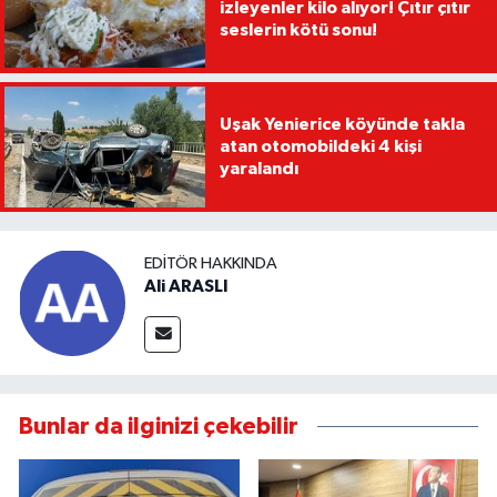
izleyenler kilo alıyor! Çıtır çıtır
seslerin kötü sonu!
Uşak Yenierice köyünde takla
atan otomobildeki 4 kişi
yaralandı
EDITÖR HAKKINDA
Ali ARASLI
Bunlar da ilginizi çekebilir