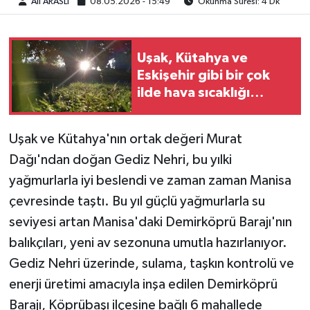
Ali ARASLI
08.05.2026 - 15:49
Okunma Süresi: 4 Dk
Uşak, Kütahya ve
Eskişehir gibi bir çok
ilde hava sıcaklığı
bunaltıcı seviyeye
gelecek
Uşak ve Kütahya'nın ortak değeri Murat
Dağı'ndan doğan Gediz Nehri, bu yılki
yağmurlarla iyi beslendi ve zaman zaman Manisa
çevresinde taştı. Bu yıl güçlü yağmurlarla su
seviyesi artan Manisa'daki Demirköprü Barajı'nın
balıkçıları, yeni av sezonuna umutla hazırlanıyor.
Gediz Nehri üzerinde, sulama, taşkın kontrolü ve
enerji üretimi amacıyla inşa edilen Demirköprü
Barajı, Köprübaşı ilçesine bağlı 6 mahallede