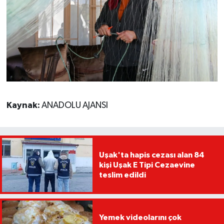
Kaynak:
ANADOLU AJANSI
Uşak'ta hapis cezası alan 84
kişi Uşak E Tipi Cezaevine
teslim edildi
Yemek videolarını çok