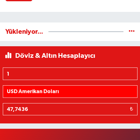
Yükleniyor...
Döviz & Altın Hesaplayıcı
₺