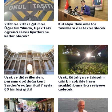
2026 ve 2027 Eğitim ve
Kütahya'daki amatör
Öğretim Yılında, Uşak'taki
takımlara destek verilecek
öğrenci servis fiyatları ne
kadar olacak?
Uşak ve diğer illerden,
Uşak, Kütahya ve Eskişehir
paranın doğduğu kent
gibi bir çok ilde hava
Sardes'e yoğun ilgi! 7 ayda
sıcaklığı bunaltıcı seviyeye
60 bin kişi gitti!
gelecek