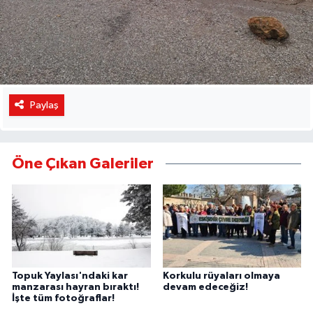
Paylaş
Öne Çıkan Galeriler
Topuk Yaylası'ndaki kar
Korkulu rüyaları olmaya
manzarası hayran bıraktı!
devam edeceğiz!
İşte tüm fotoğraflar!