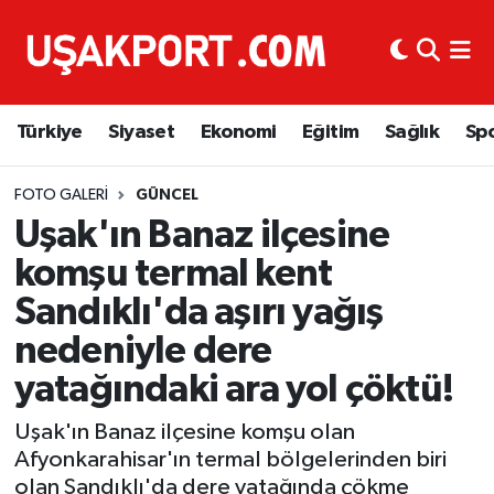
Türkiye
İstanbul Nöbetçi Eczaneler
Türkiye
Siyaset
Ekonomi
Eğitim
Sağlık
Sp
Siyaset
İstanbul Hava Durumu
Ekonomi
İstanbul Trafik Yoğunluk Haritası
FOTO GALERI
GÜNCEL
Uşak'ın Banaz ilçesine
Eğitim
Süper Lig Puan Durumu ve Fikstür
komşu termal kent
Sandıklı'da aşırı yağış
Sağlık
Tüm Manşetler
nedeniyle dere
Spor
Son Dakika Haberleri
yatağındaki ara yol çöktü!
Haber Arşivi
Uşak'ın Banaz ilçesine komşu olan
Afyonkarahisar'ın termal bölgelerinden biri
olan Sandıklı'da dere yatağında çökme