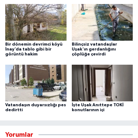
Bir dönemin devrimci köyü
Bilinçsiz vatandaşlar
İnay’da tablo gibi bir
Uşak'ın gerdanlığını
görüntü hakim
çöplüğe çevirdi
Vatandaşın duyarsızlığı pes
İşte Uşak Anıttepe TOKİ
dedirtti
konutlarının içi
Yorumlar