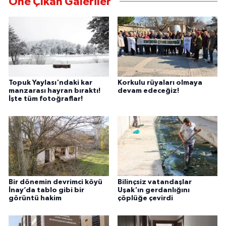
Öne Çıkan Galeriler
Topuk Yaylası'ndaki kar
Korkulu rüyaları olmaya
manzarası hayran bıraktı!
devam edeceğiz!
İşte tüm fotoğraflar!
Bir dönemin devrimci köyü
Bilinçsiz vatandaşlar
İnay’da tablo gibi bir
Uşak'ın gerdanlığını
görüntü hakim
çöplüğe çevirdi