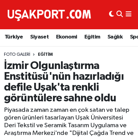
Türkiye
İstanbul Nöbetçi Eczaneler
Türkiye
Siyaset
Ekonomi
Eğitim
Sağlık
Sp
Siyaset
İstanbul Hava Durumu
Ekonomi
İstanbul Trafik Yoğunluk Haritası
FOTO GALERI
EĞITIM
İzmir Olgunlaştırma
Eğitim
Süper Lig Puan Durumu ve Fikstür
Enstitüsü'nün hazırladığı
defile Uşak'ta renkli
Sağlık
Tüm Manşetler
görüntülere sahne oldu
Spor
Son Dakika Haberleri
Piyasada zaman zaman en çok satan ve talep
gören ürünleri tasarlayan Uşak Üniversitesi
Haber Arşivi
Deri Tekstil ve Seramik Tasarım Uygulama ve
Araştırma Merkezi'nde "Dijital Çağda Trend ve