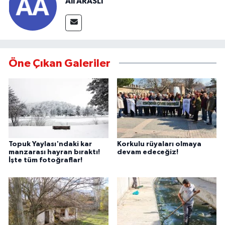
EDITÖR HAKKINDA
Ali ARASLI
Öne Çıkan Galeriler
Topuk Yaylası'ndaki kar
Korkulu rüyaları olmaya
manzarası hayran bıraktı!
devam edeceğiz!
İşte tüm fotoğraflar!