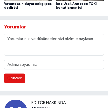
Vatandaşın duyarsızlığı pes
İşte Uşak Anıttepe TOKİ
dedirtti
konutlarının içi
Yorumlar
Gönder