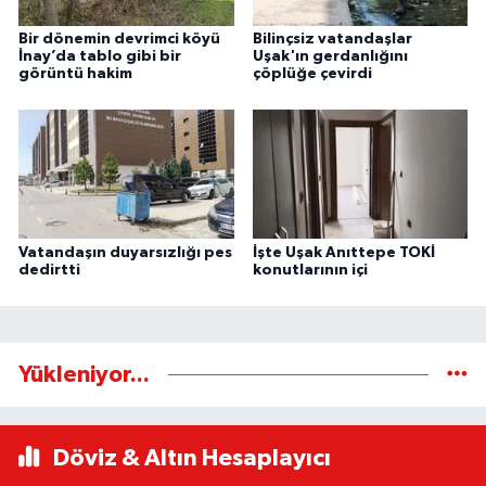
Bir dönemin devrimci köyü
Bilinçsiz vatandaşlar
İnay’da tablo gibi bir
Uşak'ın gerdanlığını
görüntü hakim
çöplüğe çevirdi
Vatandaşın duyarsızlığı pes
İşte Uşak Anıttepe TOKİ
dedirtti
konutlarının içi
Yükleniyor...