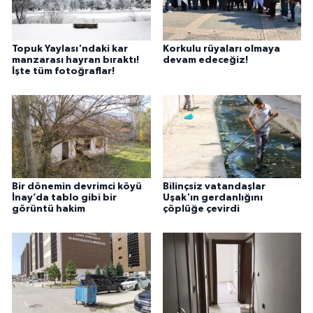
Topuk Yaylası'ndaki kar
Korkulu rüyaları olmaya
manzarası hayran bıraktı!
devam edeceğiz!
İşte tüm fotoğraflar!
Bir dönemin devrimci köyü
Bilinçsiz vatandaşlar
İnay’da tablo gibi bir
Uşak'ın gerdanlığını
görüntü hakim
çöplüğe çevirdi