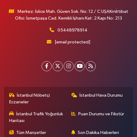
İzmir, Manisa ve Muğla gibi illerden hava durumu yayınlıyor.
Merkez: İslice Mah. Güven Sok. No: 12 / C UŞAKrnİrtibat
Ofisi: İsmetpaşa Cad. Kemikli İşhanı Kat: 2 Kapı No: 213
05448978914
[email protected]
İstanbul Nöbetçi
İstanbul Hava Durumu
Eczaneler
İstanbul Trafik Yoğunluk
Puan Durumu ve Fikstür
Haritası