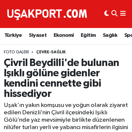
Türkiye
İstanbul Nöbetçi Eczaneler
Türkiye
Siyaset
Ekonomi
Eğitim
Sağlık
Sp
Siyaset
İstanbul Hava Durumu
Ekonomi
İstanbul Trafik Yoğunluk Haritası
FOTO GALERI
ÇEVRE-SAĞLIK
Çivril Beydilli'de bulunan
Eğitim
Süper Lig Puan Durumu ve Fikstür
Işıklı gölüne gidenler
kendini cennette gibi
Sağlık
Tüm Manşetler
hissediyor
Spor
Son Dakika Haberleri
Uşak’ın yakın komşusu ve yoğun olarak ziyaret
edilen Denizli'nin Çivril ilçesindeki Işıklı
Haber Arşivi
Gölü'nde yaz mevsimiyle birlikte düzenlenen
nilüfer turları yerli ve yabancı misafirlerin ilgisini