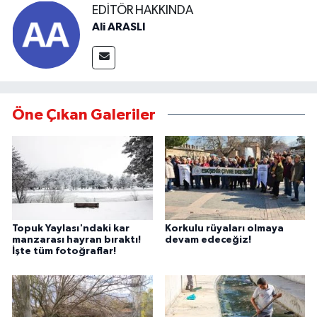
EDITÖR HAKKINDA
Ali ARASLI
Öne Çıkan Galeriler
Topuk Yaylası'ndaki kar
Korkulu rüyaları olmaya
manzarası hayran bıraktı!
devam edeceğiz!
İşte tüm fotoğraflar!