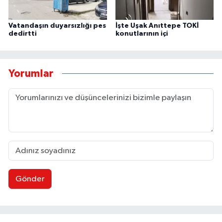
Vatandaşın duyarsızlığı pes
İşte Uşak Anıttepe TOKİ
dedirtti
konutlarının içi
Yorumlar
Gönder