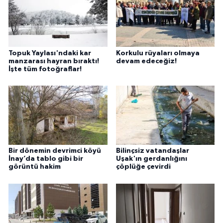
Topuk Yaylası'ndaki kar
Korkulu rüyaları olmaya
manzarası hayran bıraktı!
devam edeceğiz!
İşte tüm fotoğraflar!
Bir dönemin devrimci köyü
Bilinçsiz vatandaşlar
İnay’da tablo gibi bir
Uşak'ın gerdanlığını
görüntü hakim
çöplüğe çevirdi