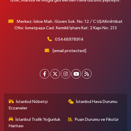
İzmir, Manisa ve Muğla gibi illerden hava durumu yayınlıyor.
Merkez: İslice Mah. Güven Sok. No: 12 / C UŞAKrnİrtibat
Ofisi: İsmetpaşa Cad. Kemikli İşhanı Kat: 2 Kapı No: 213
05448978914
[email protected]
İstanbul Nöbetçi
İstanbul Hava Durumu
Eczaneler
İstanbul Trafik Yoğunluk
Puan Durumu ve Fikstür
Haritası