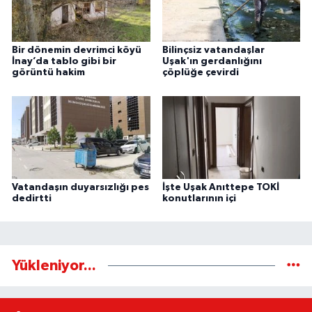
Bir dönemin devrimci köyü
Bilinçsiz vatandaşlar
İnay’da tablo gibi bir
Uşak'ın gerdanlığını
görüntü hakim
çöplüğe çevirdi
Vatandaşın duyarsızlığı pes
İşte Uşak Anıttepe TOKİ
dedirtti
konutlarının içi
Yükleniyor...