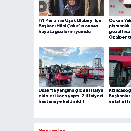
İYİ Parti'nin Uşak Ulubey İlçe
Özkan Yalı
Başkanı Hilal Çakır'ın annesi
pişmanlık 
hayata gözlerini yumdu
gözaltına 
Özalper t
Uşak'ta yangına giden itfaiye
Kızılcasöğ
ekipleri kaza yaptı! 2 itfaiyeci
Başkanlar
hastaneye kaldırıldı!
vefat etti