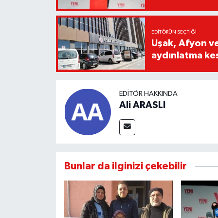
EDITÖRÜN SEÇTIĞI
Uşak, Afyon ve
aydınlatma kesi
EDITÖR HAKKINDA
Ali ARASLI
Bunlar da ilginizi çekebilir