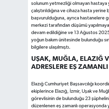
solunum yetmezliği olmayan hastaya ye
çalıştırıldığına ve cihaza hasta yerine
başvurulduğuna, ayrıca hastanelere g
merkezi tarafından düşümü yapılmayar
devam edildiğine ve 13 Ağustos 2025’
yoğun bakım ünitesinde bulunduğu sır
bilgilere ulaşılmıştı.
UŞAK, MUĞLA, ELAZIĞ 
ADRESLERE EŞ ZAMANL
Elazığ Cumhuriyet Başsavcılığı koord
ekiplerince Elazığ, İzmir, Uşak ve Mu
görevlisinin de bulunduğu 23 şüphelin
düzenlenen eş zamanlı operasyonda yak