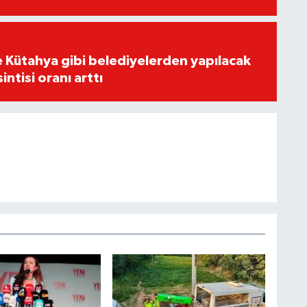
 Kütahya gibi belediyelerden yapılacak
ntisi oranı arttı