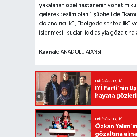
yakalanan özel hastanenin yönetim ku
gelerek teslim olan 1 şüpheli de "kamu 
dolandırıcılık", "belgede sahtecilik" 
işlenmesi" suçları iddiasıyla gözaltına 
Kaynak:
ANADOLU AJANSI
EDITÖRÜN SEÇTIĞI
İYİ Parti'nin U
hayata gözler
EDITÖRÜN SEÇTIĞI
Özkan Yalım'ın
gözaltına alın