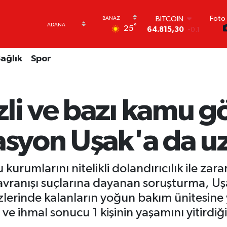
Foto 
DOLAR
°
25
47,7436
0.18
EURO
55,2510
0.32
ağlık
Spor
STERLİN
64,4811
0.38
GRAM ALTIN
6660.55
0
li ve bazı kamu gö
BİST100
13.779
-14
BITCOIN
rasyon Uşak'a da u
64.815,30
-0.1
kurumlarını nitelikli dolandırıcılık ile za
avranışı suçlarına dayanan soruşturma, U
lerinde kalanların yoğun bakım ünitesine
 ve ihmal sonucu 1 kişinin yaşamını yitirdi