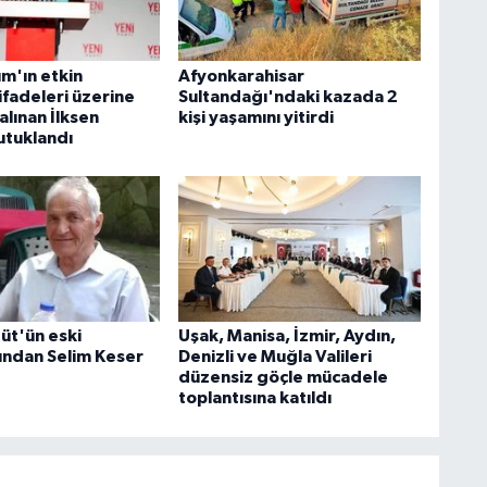
m'ın etkin
Afyonkarahisar
ifadeleri üzerine
Sultandağı'ndaki kazada 2
alınan İlksen
kişi yaşamını yitirdi
utuklandı
üt'ün eski
Uşak, Manisa, İzmir, Aydın,
ından Selim Keser
Denizli ve Muğla Valileri
düzensiz göçle mücadele
toplantısına katıldı