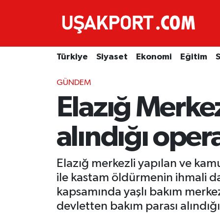
Türkiye
İstanbul Nöbetçi Eczaneler
Türkiye
Siyaset
Ekonomi
Eğitim
S
Siyaset
İstanbul Hava Durumu
GÜNDEM
Ekonomi
İstanbul Trafik Yoğunluk Haritası
Elazığ Merkez
Eğitim
Süper Lig Puan Durumu ve Fikstür
alındığı ope
Sağlık
Tüm Manşetler
Elazığ merkezli yapılan ve kamu 
Spor
Son Dakika Haberleri
ile kastam öldürmenin ihmali d
Haber Arşivi
kapsamında yaşlı bakım merkez
devletten bakım parası alındığı