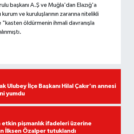
rulu başkanı A.Ş ve Muğla'dan Elazığ'a
kurum ve kuruluşlarının zararına nitelikli
ve "kasten öldürmenin ihmali davranışla
alınmıştı.
şak Ulubey İlçe Başkanı Hilal Çakır'ın annesi
ini yumdu
 etkin pişmanlık ifadeleri üzerine
an İlksen Özalper tutuklandı