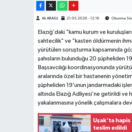
Ali ARASLI
21.05.2026 - 12:16
Okunma Süre
Elazığ'daki "kamu kurum ve kuruluşlarını
sahtecilik" ve "kasten öldürmenin ihmal
yürütülen soruşturma kapsamında göza
şahısların bulunduğu 20 şüpheliden 19
Başsavcılığı koordinasyonunda yürütü
aralarında özel bir hastanenin yöneti
şüpheliden 19'unun jandarmadaki işleml
altında Elazığ Adliyesi'ne getirildi ve 
yakalanmasına yönelik çalışmalara dev
Uşak'ta hapis 
teslim edildi