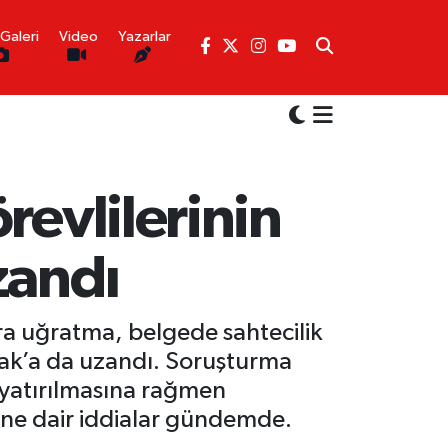
Galeri
Video
Yazarlar
revlilerinin
zandı
rara uğratma, belgede sahtecilik
şak’a da uzandı. Soruşturma
 yatırılmasına rağmen
ğine dair iddialar gündemde.