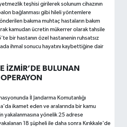
tmezlik teşhisi girilerek solunum cihazının
 balon bağlanması gibi hileli yöntemlere
önderilen bakıma muhtaç hastaların bakım
ak kamudan ücretin mükerrer olarak tahsile
te bir hastanın özel hastanenin ruhsatsız
ada ihmal sonucu hayatını kaybettiğine dair
VE İZMİR’DE BULUNAN
I OPERAYON
inasyonunda İl Jandarma Komutanlığı
ğla'da ikamet eden ve aralarında bir kamu
in yakalanmasına yönelik 25 adrese
alanan 18 şüpheli ile daha sonra Kırıkkale'de