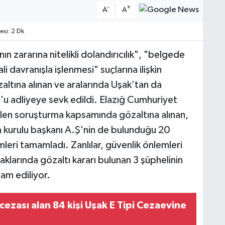
-
+
A
A
si: 2 Dk
n zararına nitelikli dolandırıcılık", "belgede
i davranışla işlenmesi" suçlarına ilişkin
ltına alınan ve aralarında Uşak’tan da
'u adliyeye sevk edildi. Elazığ Cumhuriyet
len soruşturma kapsamında gözaltına alınan,
m kurulu başkanı A.Ş'nin de bulunduğu 20
eri tamamladı. Zanlılar, güvenlik önlemleri
haklarında gözaltı kararı bulunan 3 şüphelinin
am ediliyor.
cezası alan 84 kişi Uşak E Tipi Cezaevine