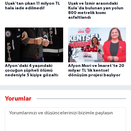
Uşak'tan çıkan 11 milyon TL
Uşak ve İzmir arasındaki
hala iade edilmedi!
Kula'da bulunan yan yolun
800 metrelik kısmı
asfaltlandı
Afyon'daki 4 yaşındaki
Afyon Mısri ve İmaret'te 20
çocuğun şüpheli ölümü
milyar TL'lik kentsel
nedeniyle 5 kişiye gözaltı
dönüşüm projesi başlıyor
Yorumlar