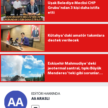
Uşak Belediye Meclisi CHP
Grubu'ndan 3 kişi daha istifa
etti
Kütahya'daki amatör takımlara
destek verilecek
Eskişehir Mahmudiye'deki
jeotermal santral, tıpkı Büyük
Menderes'teki gibi sorunlara
yol açabilir
EDITÖR HAKKINDA
Ali ARASLI