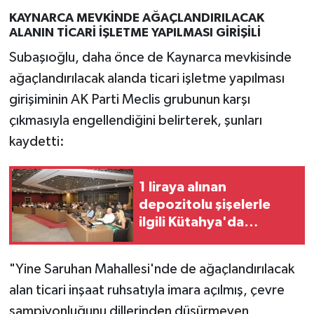
KAYNARCA MEVKİNDE AĞAÇLANDIRILACAK
ALANIN TİCARİ İŞLETME YAPILMASI GİRİŞİLİ
Subaşıoğlu, daha önce de Kaynarca mevkisinde
ağaçlandırılacak alanda ticari işletme yapılması
girişiminin AK Parti Meclis grubunun karşı
çıkmasıyla engellendiğini belirterek, şunları
kaydetti:
1 liraya alınan
depozitolu şişelerle
ilgili Kütahya'da
toplantı yapıldı
"Yine Saruhan Mahallesi'nde de ağaçlandırılacak
alan ticari inşaat ruhsatıyla imara açılmış, çevre
şampiyonluğunu dillerinden düşürmeyen