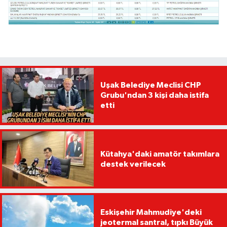
Uşak Belediye Meclisi CHP
Grubu'ndan 3 kişi daha istifa
etti
Kütahya'daki amatör takımlara
destek verilecek
Eskişehir Mahmudiye'deki
jeotermal santral, tıpkı Büyük