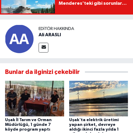
Menderes'teki gibi sorunlara
yol açabilir
EDITÖR HAKKINDA
Ali ARASLI
Bunlar da ilginizi çekebilir
Uşak İl Tarım ve Orman
Uşak'ta elektrik üretimi
Müdürlüğü, 1 günde 7
yapan şirket, devreye
köyde program yaptı
aldığı ikinci fazla yılda 1