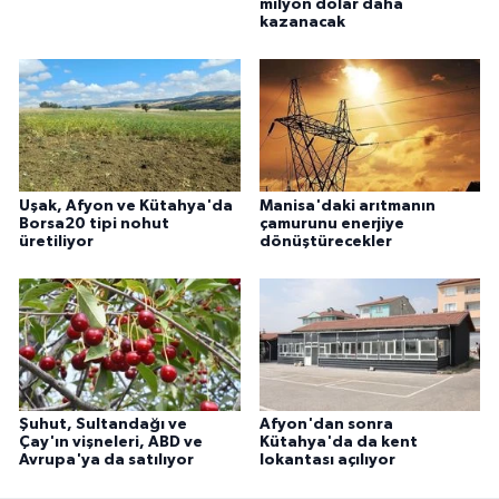
milyon dolar daha
kazanacak
Uşak, Afyon ve Kütahya'da
Manisa'daki arıtmanın
Borsa20 tipi nohut
çamurunu enerjiye
üretiliyor
dönüştürecekler
Şuhut, Sultandağı ve
Afyon'dan sonra
Çay'ın vişneleri, ABD ve
Kütahya'da da kent
Avrupa'ya da satılıyor
lokantası açılıyor