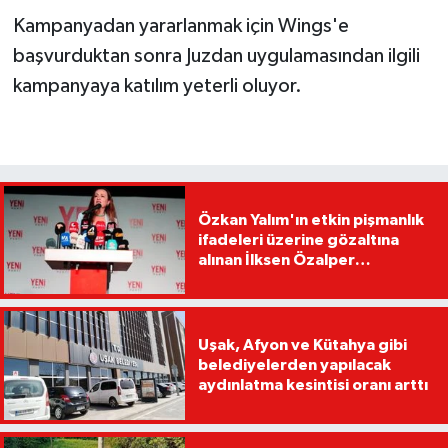
Kampanyadan yararlanmak için Wings'e
başvurduktan sonra Juzdan uygulamasından ilgili
kampanyaya katılım yeterli oluyor.
Özkan Yalım'ın etkin pişmanlık
ifadeleri üzerine gözaltına
alınan İlksen Özalper
tutuklandı
Uşak, Afyon ve Kütahya gibi
belediyelerden yapılacak
aydınlatma kesintisi oranı arttı