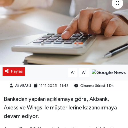
Paylaş
-
+
A
A
Ali ARASLI
11.11.2025 - 11:43
Okunma Süresi: 1 Dk
Bankadan yapılan açıklamaya göre, Akbank,
Axess ve Wings ile müşterilerine kazandırmaya
devam ediyor.