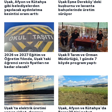
Uşak, Afyon ve Kütahya
Uşak Eşme Dereköy'deki
gibi belediyelerden
kuşburnu ve lavanta
yapılacak aydınlatma
bahçelerinde üretim
kesintisi oranı arttı
sürüyor
2026 ve 2027 Eğitim ve
Uşak İl Tarım ve Orman
Öğretim Yılında, Uşak'taki
Müdürlüğü, 1 günde 7
öğrenci servis fiyatları ne
köyde program yaptı
kadar olacak?
Uşak'ta elektrik üretimi
Uşak, Afyon ve Kütahya'da