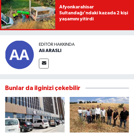
Afyonkarahisar
Sultandağı'ndaki kazada 2 kişi
yaşamını yitirdi
EDITÖR HAKKINDA
Ali ARASLI
Bunlar da ilginizi çekebilir