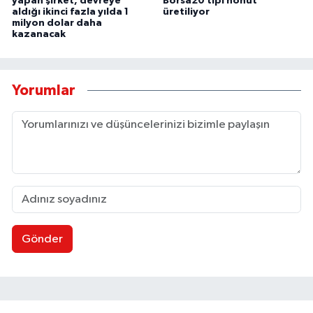
yapan şirket, devreye
Borsa20 tipi nohut
aldığı ikinci fazla yılda 1
üretiliyor
milyon dolar daha
kazanacak
Yorumlar
Gönder