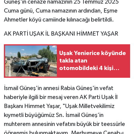
Güneş'in cenaze namazının 25 Temmuz 2025
Cuma günü, Cuma namazının ardından, Eşme
Ahmetler köyü camiinde kılınacağı belirtildi.
AK PARTİ UŞAK İL BAŞKANI HİMMET YAŞAR
Uşak Yenierice köyünde
takla atan
otomobildeki 4 kişi
yaralandı
İsmail Güneş'in annesi Rabia Güneş'in vefat
haberiyle ilgili bir mesaj veren AK Parti Uşak İl
Başkanı Himmet Yaşar, "Uşak Milletvekilimiz
kıymetli büyüğümüz Sn. İsmail Güneş’in
muhterem annesinin vefatını büyük bir teessürle
öğrenmiş bulunmaktayım. Merhumeye Cenab-ı