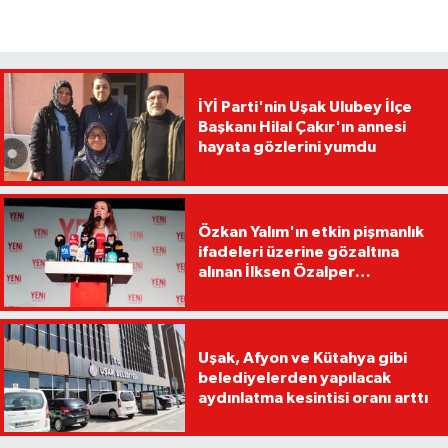
İYİ Parti'nin Uşak Ulubey İlçe
Başkanı Hilal Çakır'ın annesi
hayata gözlerini yumdu
Özkan Yalım'ın etkin pişmanlık
ifadeleri üzerine gözaltına
alınan İlksen Özalper
tutuklandı
Uşak, Afyon ve Kütahya gibi
belediyelerden yapılacak
aydınlatma kesintisi oranı arttı