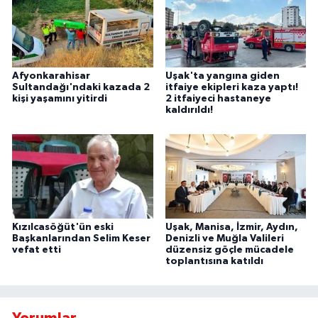
Afyonkarahisar
Uşak'ta yangına giden
Sultandağı'ndaki kazada 2
itfaiye ekipleri kaza yaptı!
kişi yaşamını yitirdi
2 itfaiyeci hastaneye
kaldırıldı!
Kızılcasöğüt'ün eski
Uşak, Manisa, İzmir, Aydın,
Başkanlarından Selim Keser
Denizli ve Muğla Valileri
vefat etti
düzensiz göçle mücadele
toplantısına katıldı