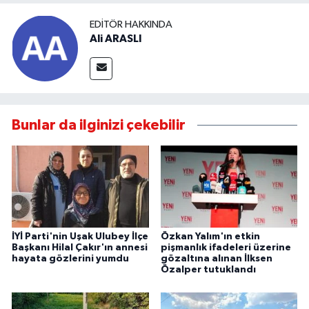
EDITÖR HAKKINDA
Ali ARASLI
Bunlar da ilginizi çekebilir
İYİ Parti'nin Uşak Ulubey İlçe
Özkan Yalım'ın etkin
Başkanı Hilal Çakır'ın annesi
pişmanlık ifadeleri üzerine
hayata gözlerini yumdu
gözaltına alınan İlksen
Özalper tutuklandı