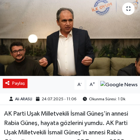
Paylaş
-
+
A
A
Ali ARASLI
24.07.2025 - 11:06
Okunma Süresi: 1 Dk
AK Parti Uşak Milletvekili İsmail Güneş'in annesi
Rabia Güneş, hayata gözlerini yumdu. AK Parti
Uşak Milletvekili İsmail Güneş'in annesi Rabia